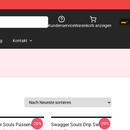
Kundenservice
Warenkorb anzeigen
og
Kontakt
-20%
-20%
 Souls Passend Für
Swagger Souls Drip Swagger