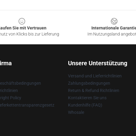
aufen Sie mit Vertrauen
Internationale Garanti
utz von Klicks bis zur Lieferung
Im Nutzungsland angebo
irma
Unsere Unterstützung
Versand und Lieferrichtlinien
Geschäftsbedingungen
Zahlungsbedingungen
ichtlinien
Return & Refund Richtlinien
ight Policy
Kontaktieren Sie uns
eferkettentransparenzgesetz
Kundenhilfe (FAQ)
Whosale