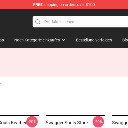
FREE
shipping on orders over $100
dise Store
op
Nach Kategorie einkaufen
Bestellung verfolgen
Bl
r
-20%
-20%
ouls Bearbeiten
Swagger Souls Store
Swagger