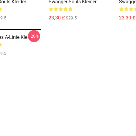
ouls Kleider
Swagger Souls Kleider
Swagger
23,30 £
23,30 £
9.5
$29.5
-20%
s A-Linie Kleid
9.5