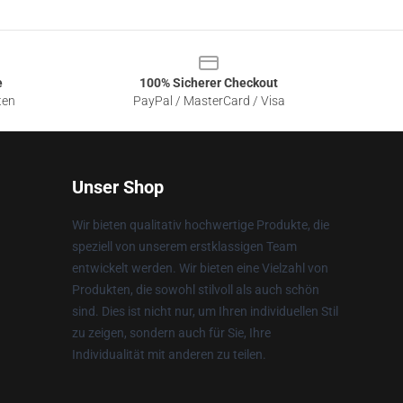
e
100% Sicherer Checkout
ten
PayPal / MasterCard / Visa
Unser Shop
Wir bieten qualitativ hochwertige Produkte, die
speziell von unserem erstklassigen Team
entwickelt werden. Wir bieten eine Vielzahl von
Produkten, die sowohl stilvoll als auch schön
sind. Dies ist nicht nur, um Ihren individuellen Stil
zu zeigen, sondern auch für Sie, Ihre
Individualität mit anderen zu teilen.