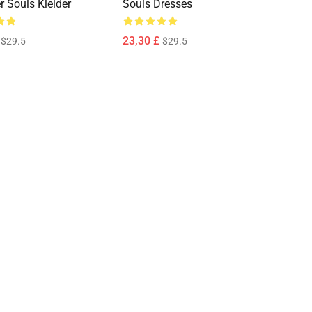
 Souls Kleider
Souls Dresses
23,30 £
$29.5
$29.5