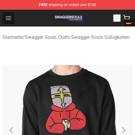
FREE
shipping on orders over $100
Swagger Souls Shop - Official Swagger Souls Merchandi
Open menu
Startseite
/
Swagger Souls Cloth
/
Swagger Souls Süßigkeiten