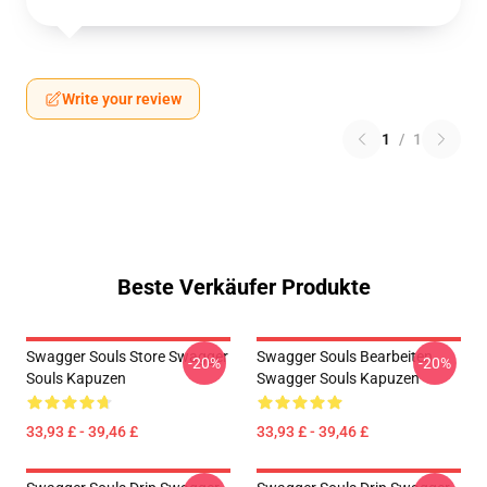
Write your review
1
/
1
Beste Verkäufer Produkte
Swagger Souls Store Swagger
Swagger Souls Bearbeiten
-20%
-20%
Souls Kapuzen
Swagger Souls Kapuzen
33,93 £ - 39,46 £
33,93 £ - 39,46 £