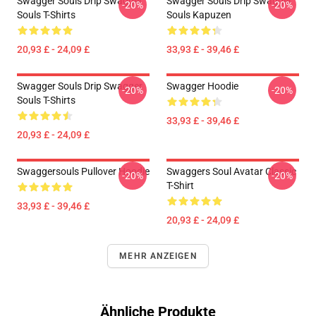
Swagger Souls Drip Swagger
Swagger Souls Drip Swagger
-20%
-20%
Souls T-Shirts
Souls Kapuzen
20,93 £ - 24,09 £
33,93 £ - 39,46 £
Swagger Souls Drip Swagger
Swagger Hoodie
-20%
-20%
Souls T-Shirts
33,93 £ - 39,46 £
20,93 £ - 24,09 £
Swaggersouls Pullover Hoodie
Swaggers Soul Avatar Classic
-20%
-20%
T-Shirt
33,93 £ - 39,46 £
20,93 £ - 24,09 £
MEHR ANZEIGEN
Ähnliche Produkte