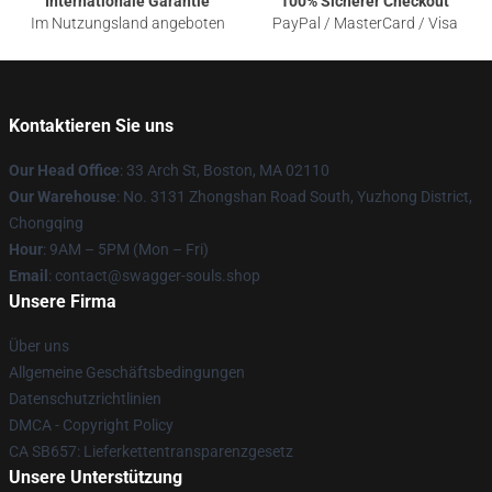
Internationale Garantie
100% Sicherer Checkout
Im Nutzungsland angeboten
PayPal / MasterCard / Visa
Kontaktieren Sie uns
Our Head Office
: 33 Arch St, Boston, MA 02110
Our Warehouse
: No. 3131 Zhongshan Road South, Yuzhong District,
Chongqing
Hour
: 9AM – 5PM (Mon – Fri)
Email
: contact@swagger-souls.shop
Unsere Firma
Über uns
Allgemeine Geschäftsbedingungen
Datenschutzrichtlinien
DMCA - Copyright Policy
CA SB657: Lieferkettentransparenzgesetz
Unsere Unterstützung