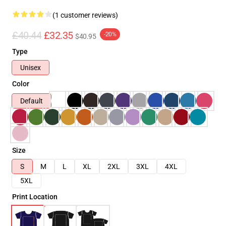
(1 customer reviews)
£40.44
£32.35
-20%
$40.95
Type
Unisex
Color
Default
Size
S
M
L
XL
2XL
3XL
4XL
5XL
Print Location