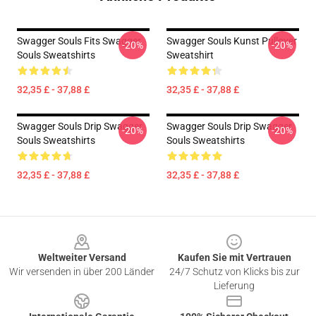
Swagger Souls Fits Swagger
Swagger Souls Kunst Pullover
-20%
-20%
Souls Sweatshirts
Sweatshirt
32,35 £ - 37,88 £
32,35 £ - 37,88 £
Swagger Souls Drip Swagger
Swagger Souls Drip Swagger
-20%
-20%
Souls Sweatshirts
Souls Sweatshirts
32,35 £ - 37,88 £
32,35 £ - 37,88 £
Footer
Weltweiter Versand
Kaufen Sie mit Vertrauen
Wir versenden in über 200 Länder
24/7 Schutz von Klicks bis zur
Lieferung