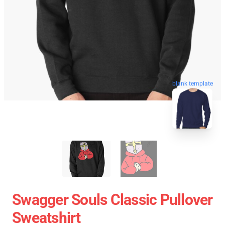
blank template
Swagger Souls Classic Pullover
Sweatshirt