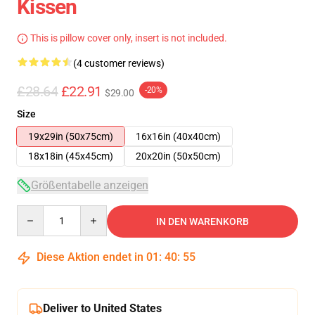
Kissen
This is pillow cover only, insert is not included.
(4 customer reviews)
£28.64
£22.91
-20%
$29.00
Size
19x29in (50x75cm)
16x16in (40x40cm)
18x18in (45x45cm)
20x20in (50x50cm)
Größentabelle anzeigen
Quantity
IN DEN WARENKORB
Diese Aktion endet in
01
:
40
:
54
Deliver to United States