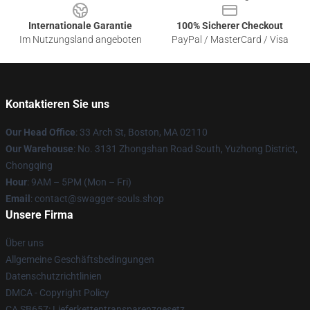
Internationale Garantie
100% Sicherer Checkout
Im Nutzungsland angeboten
PayPal / MasterCard / Visa
Kontaktieren Sie uns
Our Head Office
: 33 Arch St, Boston, MA 02110
Our Warehouse
: No. 3131 Zhongshan Road South, Yuzhong District,
Chongqing
Hour
: 9AM – 5PM (Mon – Fri)
Email
: contact@swagger-souls.shop
Unsere Firma
Über uns
Allgemeine Geschäftsbedingungen
Datenschutzrichtlinien
DMCA - Copyright Policy
CA SB657: Lieferkettentransparenzgesetz