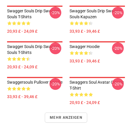
Swagger Souls Drip Swagger
Swagger Souls Drip Swagger
-20%
-20%
Souls T-Shirts
Souls Kapuzen
20,93 £ - 24,09 £
33,93 £ - 39,46 £
Swagger Souls Drip Swagger
Swagger Hoodie
-20%
-20%
Souls T-Shirts
33,93 £ - 39,46 £
20,93 £ - 24,09 £
Swaggersouls Pullover Hoodie
Swaggers Soul Avatar Classic
-20%
-20%
T-Shirt
33,93 £ - 39,46 £
20,93 £ - 24,09 £
MEHR ANZEIGEN