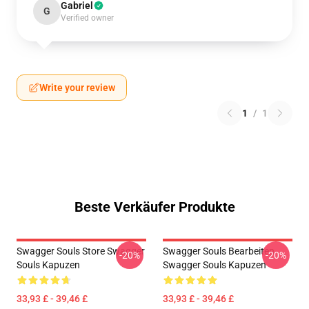
Gabriel
G
Verified owner
Write your review
1
/
1
Beste Verkäufer Produkte
Swagger Souls Store Swagger
Swagger Souls Bearbeiten
-20%
-20%
Souls Kapuzen
Swagger Souls Kapuzen
33,93 £ - 39,46 £
33,93 £ - 39,46 £