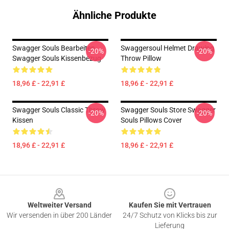
Ähnliche Produkte
Swagger Souls Bearbeiten
Swaggersoul Helmet Drawing
-20%
-20%
Swagger Souls Kissenbezug
Throw Pillow
18,96 £ - 22,91 £
18,96 £ - 22,91 £
Swagger Souls Classic Throw
Swagger Souls Store Swagger
-20%
-20%
Kissen
Souls Pillows Cover
18,96 £ - 22,91 £
18,96 £ - 22,91 £
Footer
Weltweiter Versand
Kaufen Sie mit Vertrauen
Wir versenden in über 200 Länder
24/7 Schutz von Klicks bis zur
Lieferung