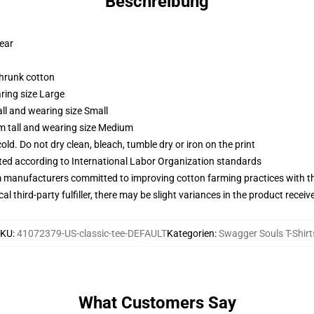
Beschreibung
wear
shrunk cotton
ring size Large
ll and wearing size Small
m tall and wearing size Medium
d. Do not dry clean, bleach, tumble dry or iron on the print
uated according to International Labor Organization standards
m manufacturers committed to improving cotton farming practices with the
al third-party fulfiller, there may be slight variances in the product receiv
SKU
:
41072379-US-classic-tee-DEFAULT
Kategorien
:
Swagger Souls T-Shirt
What Customers Say