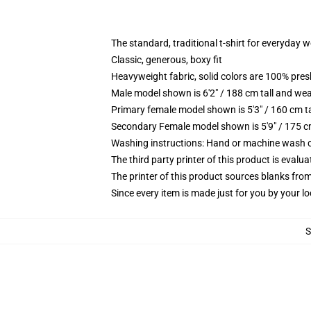
The standard, traditional t-shirt for everyday 
Classic, generous, boxy fit
Heavyweight fabric, solid colors are 100% pre
Male model shown is 6'2" / 188 cm tall and wea
Primary female model shown is 5'3" / 160 cm ta
Secondary Female model shown is 5'9" / 175 c
Washing instructions: Hand or machine wash col
The third party printer of this product is eval
The printer of this product sources blanks fro
Since every item is made just for you by your loc