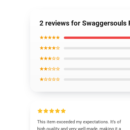
2 reviews for Swaggersouls F
★★★★★
★★★★☆
★★★☆☆
★★☆☆☆
★☆☆☆☆
This item exceeded my expectations. It’s of
high quality and very well-made, making it a