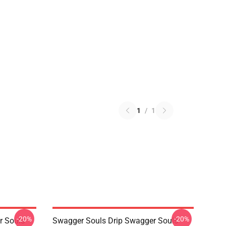
1
/
1
-20%
-20%
r Souls
Swagger Souls Drip Swagger Souls