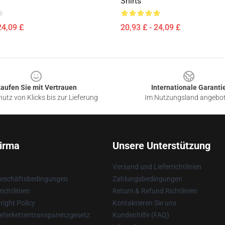
Shirts
24,09 £
20,93 £ - 24,09 £
aufen Sie mit Vertrauen
Internationale Garanti
utz von Klicks bis zur Lieferung
Im Nutzungsland angebo
irma
Unsere Unterstützung
Versand und Lieferrichtlinien
Geschäftsbedingungen
Zahlungsbedingungen
ichtlinien
Return & Refund Richtlinien
ight Policy
Kontaktieren Sie uns
eferkettentransparenzgesetz
Kundenhilfe (FAQ)