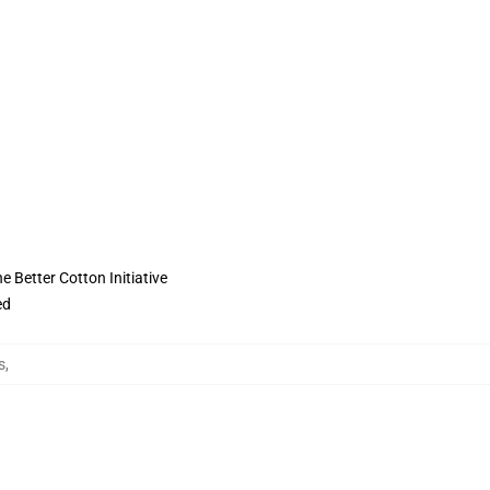
 Better Cotton Initiative
ed
s
,