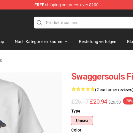
FREE
shipping on orders over $100
dise Store
op
Nach Kategorie einkaufen
Bestellung verfolgen
Bl
s
Swaggersouls Fig
(2 customer reviews
£26.17
£20.94
-20%
$26.50
Type
Unisex
Color