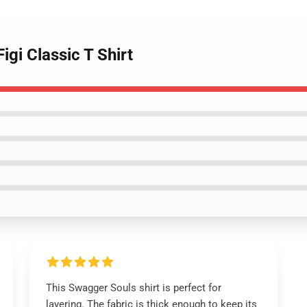
igi Classic T Shirt
This Swagger Souls shirt is perfect for
layering. The fabric is thick enough to keep its