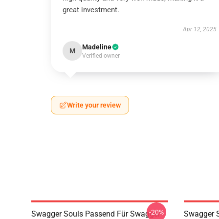
great investment.
Apr 12, 2025
Madeline
M
Verified owner
Write your review
-20%
Swagger Souls Passend Für Swagger
Swagger S