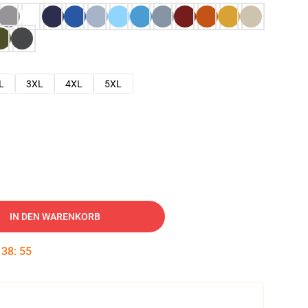
L
3XL
4XL
5XL
IN DEN WARENKORB
:
38
:
54