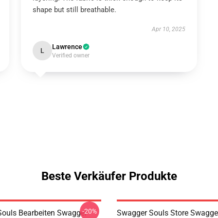
shape but still breathable.
Apr 10, 2025
Lawrence
L
Verified owner
Beste Verkäufer Produkte
-20%
ouls Bearbeiten Swagger
Swagger Souls Store Swagge