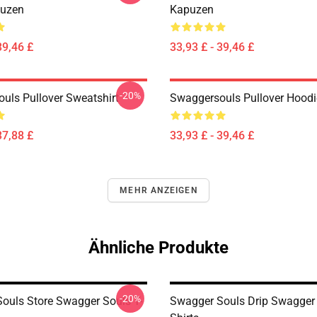
puzen
Kapuzen
39,46 £
33,93 £ - 39,46 £
-20%
uls Pullover Sweatshirt
Swaggersouls Pullover Hoodi
37,88 £
33,93 £ - 39,46 £
MEHR ANZEIGEN
Ähnliche Produkte
-20%
ouls Store Swagger Souls T-
Swagger Souls Drip Swagger 