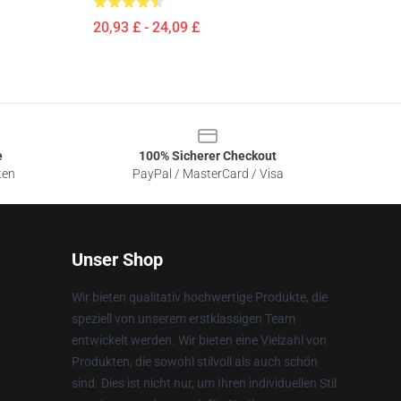
20,93 £ - 24,09 £
e
100% Sicherer Checkout
ten
PayPal / MasterCard / Visa
Unser Shop
Wir bieten qualitativ hochwertige Produkte, die
speziell von unserem erstklassigen Team
entwickelt werden. Wir bieten eine Vielzahl von
Produkten, die sowohl stilvoll als auch schön
sind. Dies ist nicht nur, um Ihren individuellen Stil