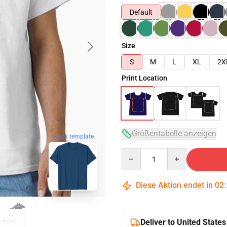
Default
Size
S
M
L
XL
2X
Print Location
Größentabelle anzeigen
blank template
Quantity
Diese Aktion endet in
02
Deliver to United States