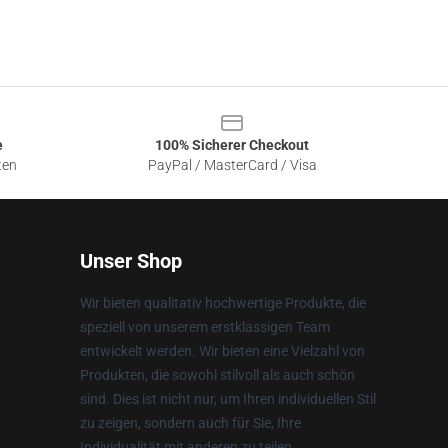
e
100% Sicherer Checkout
ten
PayPal / MasterCard / Visa
Unser Shop
Wir bieten qualitativ hochwertige Produkte, die
speziell von unserem erstklassigen Team
entwickelt werden. Wir bieten eine Vielzahl von
Produkten, die sowohl stilvoll als auch schön
sind. Dies ist nicht nur, um Ihren individuellen Stil
zu zeigen, sondern auch für Sie, Ihre
Individualität mit anderen zu teilen.