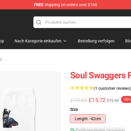
FREE
shipping on orders over $100
dise Store
op
Nach Kategorie einkaufen
Bestellung verfolgen
Bl
n
Soul Swaggers F
(1 customer reviews
£19.65
£15.72
-20%
$19.90
Size
Length - 42cm
Größentabelle anzeigen