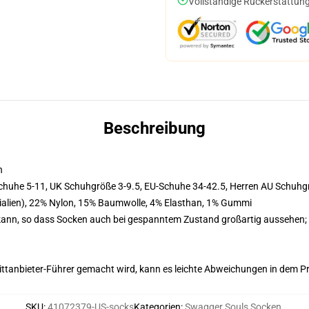
Vollständige Rückerstattung
Beschreibung
n
chuhe 5-11, UK Schuhgröße 3-9.5, EU-Schuhe 34-42.5, Herren AU Schuh
erialien), 22% Nylon, 15% Baumwolle, 4% Elasthan, 1% Gummi
kann, so dass Socken auch bei gespanntem Zustand großartig aussehen; 
 Drittanbieter-Führer gemacht wird, kann es leichte Abweichungen in dem P
SKU
:
41072379-US-socks
Kategorien
:
Swagger Souls Socken
,