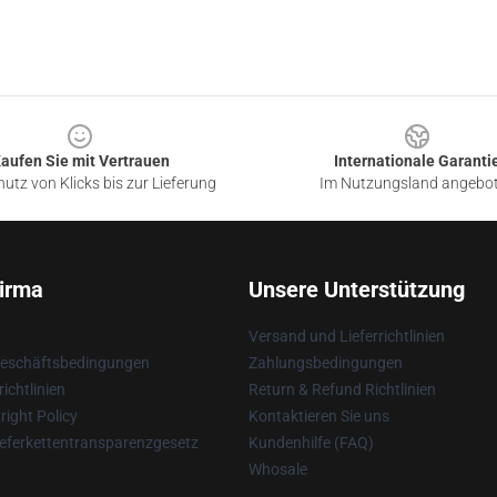
aufen Sie mit Vertrauen
Internationale Garanti
utz von Klicks bis zur Lieferung
Im Nutzungsland angebo
irma
Unsere Unterstützung
Versand und Lieferrichtlinien
Geschäftsbedingungen
Zahlungsbedingungen
ichtlinien
Return & Refund Richtlinien
ight Policy
Kontaktieren Sie uns
eferkettentransparenzgesetz
Kundenhilfe (FAQ)
Whosale