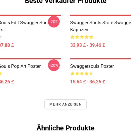
Beste Verkäufer Produkte
-20%
ouls Edit Swagger Souls
Swagger Souls Store Swagge
ts
Kapuzen
37,88 £
33,93 £ - 39,46 £
-20%
ouls Pop Art Poster
Swaggersouls Poster
36,26 £
15,64 £ - 36,26 £
MEHR ANZEIGEN
Ähnliche Produkte