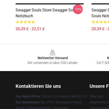
-20%
Swagger Souls Store Swagger Souls
Swagger S
Notizbuch
Souls Not
20,39 £ - 22,51 £
20,39 £ - 
Footer
Weltweiter Versand
K
Wir versenden in über 200 Länder
24/7 Sch
Kontaktieren Sie uns
Unsere F
Our Head Office
: 33 Arch St, Boston, MA 02110
Über uns
Our Warehouse
: No. 3131 Zhongshan Road
Allgemeine 
South, Yuzhong District, Chongqing
Datenschutzr