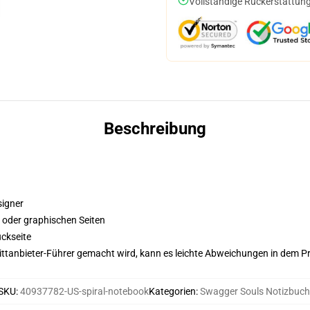
Vollständige Rückerstattung
Beschreibung
signer
n oder graphischen Seiten
ckseite
 Drittanbieter-Führer gemacht wird, kann es leichte Abweichungen in dem P
SKU
:
40937782-US-spiral-notebook
Kategorien
:
Swagger Souls Notizbuch