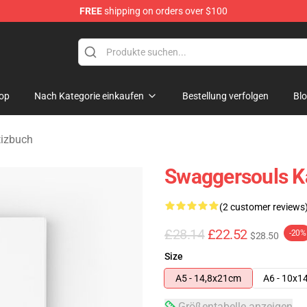
FREE
shipping on orders over $100
dise Store
op
Nach Kategorie einkaufen
Bestellung verfolgen
Bl
tizbuch
Swaggersouls K
(2 customer reviews
£28.14
£22.52
-20%
$28.50
Size
A5 - 14,8x21cm
A6 - 10x1
Größentabelle anzeigen