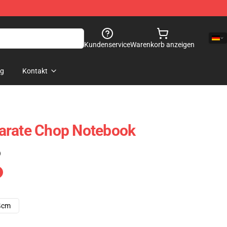
Kundenservice
Warenkorb anzeigen
og
Kontakt
arate Chop Notebook
)
4cm