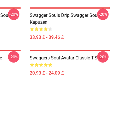
-20%
-20%
Souls T-
Swagger Souls Drip Swagger Souls
Kapuzen
33,93 £ - 39,46 £
-20%
-20%
e
Swaggers Soul Avatar Classic T-Shirt
20,93 £ - 24,09 £