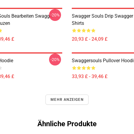
-20%
ouls Bearbeiten Swagger
Swagger Souls Drip Swagger 
puzen
Shirts
39,46 £
20,93 £ - 24,09 £
-20%
Hoodie
Swaggersouls Pullover Hoodi
39,46 £
33,93 £ - 39,46 £
MEHR ANZEIGEN
Ähnliche Produkte