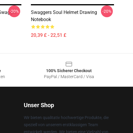
-20%
-20%
Swagger
Swaggers Soul Helmet Drawing
Notebook
20,39 £ - 22,51 £
e
100% Sicherer Checkout
ten
PayPal / MasterCard / Visa
Unser Shop
Wir bieten qualitativ hochwertige Produkte, die
speziell von unserem erstklassigen Team
entwickelt werden. Wir bieten eine Vielzahl von