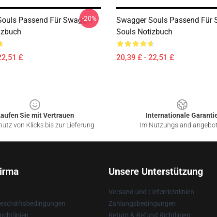
-20%
ouls Passend Für Swagger
Swagger Souls Passend Für 
izbuch
Souls Notizbuch
22,51 £
20,39 £ - 22,51 £
aufen Sie mit Vertrauen
Internationale Garanti
utz von Klicks bis zur Lieferung
Im Nutzungsland angebo
irma
Unsere Unterstützung
Versand und Lieferrichtlinien
Geschäftsbedingungen
Zahlungsbedingungen
ichtlinien
Return & Refund Richtlinien