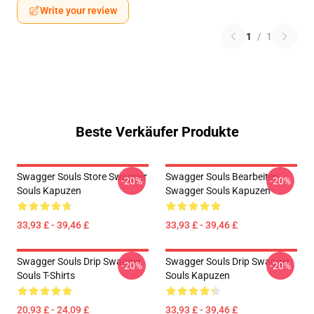
Write your review
1
/
1
Beste Verkäufer Produkte
Swagger Souls Store Swagger
Swagger Souls Bearbeiten
-20%
-20%
Souls Kapuzen
Swagger Souls Kapuzen
33,93 £ - 39,46 £
33,93 £ - 39,46 £
Swagger Souls Drip Swagger
Swagger Souls Drip Swagger
-20%
-20%
Souls T-Shirts
Souls Kapuzen
20,93 £ - 24,09 £
33,93 £ - 39,46 £