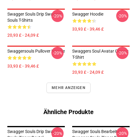
Swagger Souls Drip Swagger
Swagger Hoodie
-20%
-20%
Souls T-Shirts
33,93 £ - 39,46 £
20,93 £ - 24,09 £
Swaggersouls Pullover Hoodie
Swaggers Soul Avatar Classic
-20%
-20%
T-Shirt
33,93 £ - 39,46 £
20,93 £ - 24,09 £
MEHR ANZEIGEN
Ähnliche Produkte
Swagger Souls Drip Swagger
Swagger Souls Bearbeiten
-20%
-20%