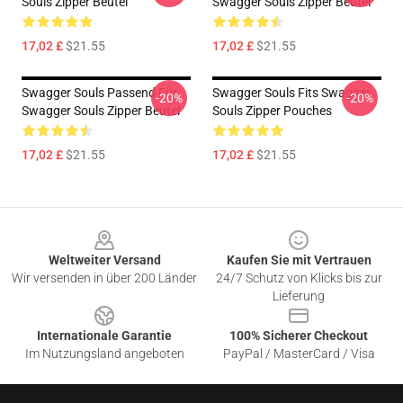
Souls Zipper Beutel
Swagger Souls Zipper Beutel
17,02 £
$21.55
17,02 £
$21.55
Swagger Souls Passend Für
Swagger Souls Fits Swagger
-20%
-20%
Swagger Souls Zipper Beutel
Souls Zipper Pouches
17,02 £
$21.55
17,02 £
$21.55
Footer
Weltweiter Versand
Kaufen Sie mit Vertrauen
Wir versenden in über 200 Länder
24/7 Schutz von Klicks bis zur
Lieferung
Internationale Garantie
100% Sicherer Checkout
Im Nutzungsland angeboten
PayPal / MasterCard / Visa