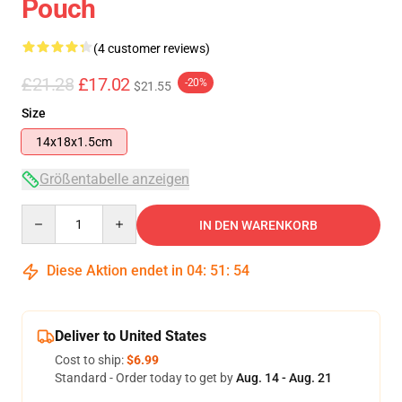
Pouch
(4 customer reviews)
£21.28
£17.02
-20%
$21.55
Size
14x18x1.5cm
Größentabelle anzeigen
Quantity
IN DEN WARENKORB
Diese Aktion endet in
04
:
51
:
54
Deliver to United States
Cost to ship:
$6.99
Standard - Order today to get by
Aug. 14 - Aug. 21