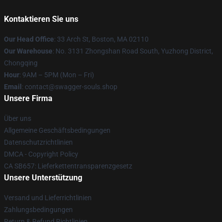
Kontaktieren Sie uns
Our Head Office
: 33 Arch St, Boston, MA 02110
Our Warehouse
: No. 3131 Zhongshan Road South, Yuzhong District,
Chongqing
Hour
: 9AM – 5PM (Mon – Fri)
Email
: contact@swagger-souls.shop
Unsere Firma
Über uns
Allgemeine Geschäftsbedingungen
Datenschutzrichtlinien
DMCA - Copyright Policy
CA SB657: Lieferkettentransparenzgesetz
Unsere Unterstützung
Versand und Lieferrichtlinien
Zahlungsbedingungen
Return & Refund Richtlinien