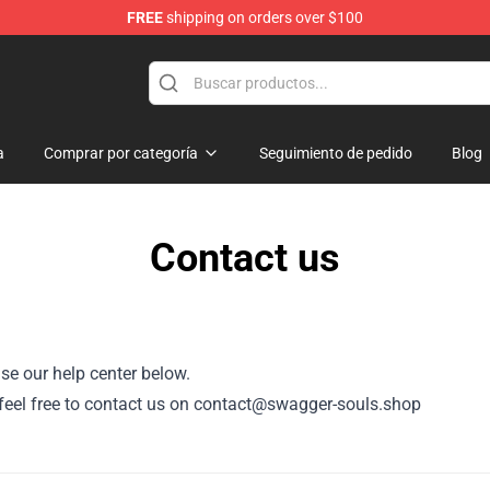
FREE
shipping on orders over $100
dise Store
a
Comprar por categoría
Seguimiento de pedido
Blog
Contact us
se our help center below.
r, feel free to contact us on contact@swagger-souls.shop