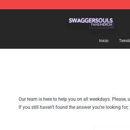
Swagger Souls Shop - Official Swagger Souls Merchan
Inicio
Tiend
Our team is here to help you on all weekdays. Please, u
If you still haven’t found the answer you’re looking fo