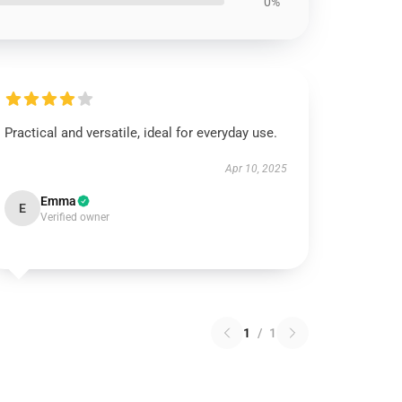
0%
Practical and versatile, ideal for everyday use.
Apr 10, 2025
Emma
E
Verified owner
1
/
1