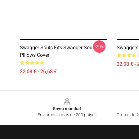
-20%
Swagger Souls Fits Swagger Souls
Swaggerso
Pillows Cover
22,08 € - 
22,08 € - 26,68 €
Footer
Envío mundial
Enviamos a más de 200 países
Protegido 2