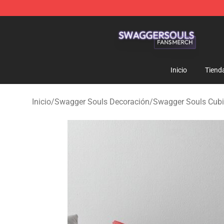
Swagger Souls Shop - Official Swagger Souls Merchan
Inicio
Tiend
Inicio
/
Swagger Souls Decoración
/
Swagger Souls Cubi