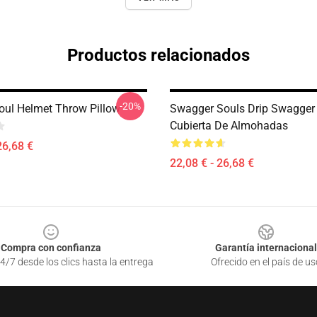
Productos relacionados
-20%
ul Helmet Throw Pillow
Swagger Souls Drip Swagger
Cubierta De Almohadas
26,68 €
22,08 € - 26,68 €
Compra con confianza
Garantía internacional
4/7 desde los clics hasta la entrega
Ofrecido en el país de us