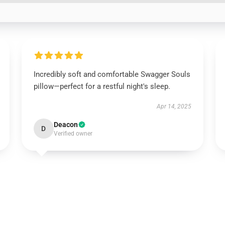
Incredibly soft and comfortable Swagger Souls
pillow—perfect for a restful night's sleep.
Apr 14, 2025
Deacon
D
Verified owner