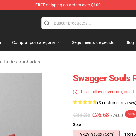
FREE
shipping on orders over $100
dise Store
a
Comprar por categoría
Seguimiento de pedido
Blog
erta de almohadas
Swagger Souls R
This is pillow cover only, insert
(3 customer reviews
€33.35
€26.68
-20%
$29.00
Size
19x29in (50x75cm)
16x16