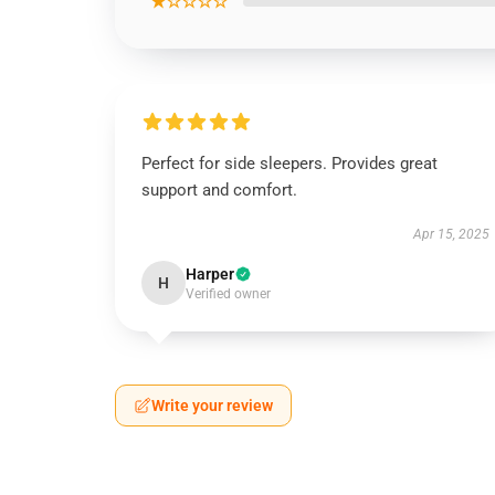
★☆☆☆☆
Perfect for side sleepers. Provides great
support and comfort.
Apr 15, 2025
Harper
H
Verified owner
Write your review