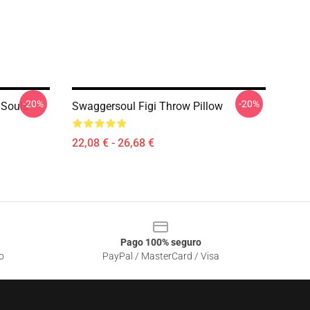
-20%
-20%
 Souls
Swaggersoul Figi Throw Pillow
22,08 € - 26,68 €
Pago 100% seguro
o
PayPal / MasterCard / Visa