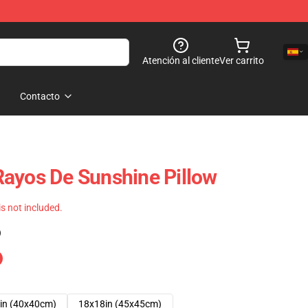
Atención al cliente
Ver carrito
Contacto
ayos De Sunshine Pillow
 is not included.
)
in (40x40cm)
18x18in (45x45cm)