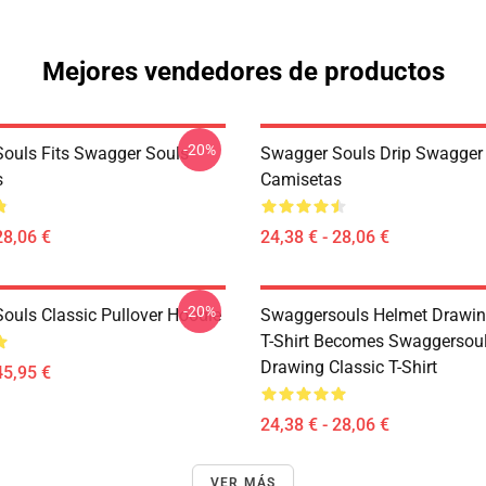
Mejores vendedores de productos
-20%
ouls Fits Swagger Souls
Swagger Souls Drip Swagger
s
Camisetas
28,06 €
24,38 € - 28,06 €
-20%
ouls Classic Pullover Hoodie
Swaggersouls Helmet Drawin
T-Shirt Becomes Swaggersou
Drawing Classic T-Shirt
45,95 €
24,38 € - 28,06 €
VER MÁS