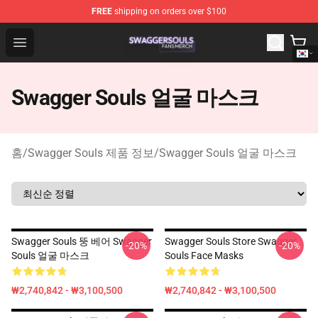
FREE
shipping on orders over $100
Swagger Souls Shop - Official Swagger Souls Merchandi
Open menu
Swagger Souls 얼굴 마스크
홈
/
Swagger Souls 제품 정보
/
Swagger Souls 얼굴 마스크
Swagger Souls 뚱 베어 Swagger
Swagger Souls Store Swagger
-20%
-20%
Souls 얼굴 마스크
Souls Face Masks
₩2,740,842 - ₩3,100,500
₩2,740,842 - ₩3,100,500