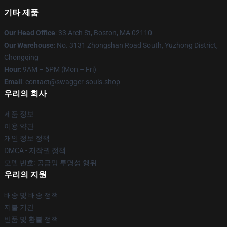
기타 제품
Our Head Office
: 33 Arch St, Boston, MA 02110
Our Warehouse
: No. 3131 Zhongshan Road South, Yuzhong District,
Chongqing
Hour
: 9AM – 5PM (Mon – Fri)
Email
: contact@swagger-souls.shop
우리의 회사
제품 정보
이용 약관
개인 정보 정책
DMCA - 저작권 정책
모델 번호: 공급망 투명성 행위
우리의 지원
배송 및 배송 정책
지불 기간
반품 및 환불 정책