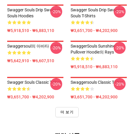
Swagger Souls Drip Swagger
Swagger Souls Drip Swagger
-20%
-20%
Souls Hoodies
Souls T-Shirts
₩5,918,510 - ₩6,883,110
₩3,651,700 - ₩4,202,900
Swaggersoul의 아바타 스웨터
SwaggerSouls Sunshine
-20%
-20%
Pullover Hoodie의 Rays
₩5,642,910 - ₩6,607,510
₩5,918,510 - ₩6,883,110
Swagger Souls Classic T-Shirt
Swaggersouls Classic T-Shirt
-20%
-20%
₩3,651,700 - ₩4,202,900
₩3,651,700 - ₩4,202,900
더 보기