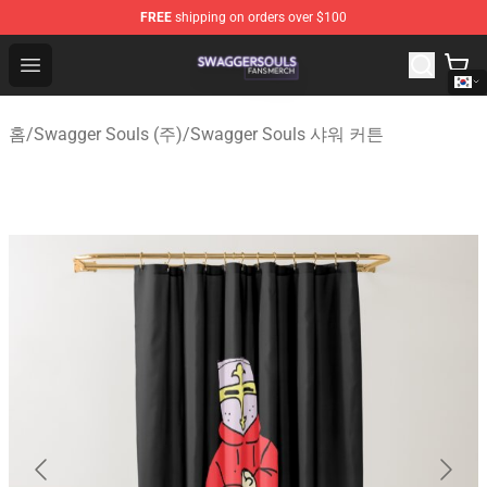
FREE
shipping on orders over $100
Swagger Souls Shop - Official Swagger Souls Merchandi
Open menu
홈
/
Swagger Souls (주)
/
Swagger Souls 샤워 커튼