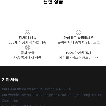
관련 상품
Footer
전 세계 배송
안심하고 쇼핑하세요
200개 이상의 국가로 배송
클릭에서 배송까지 24/7 보호
국제 보증
100% 안전한 결제
사용 국가에서 제공
페이팔 / 마스터카드 / 비자
기타 제품
Our Head Office
: 33 Arch St, Boston, MA 02110
Our Warehouse
: No. 3131 Zhongshan Road South, Yuzhong District,
Chongqing