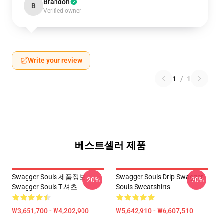
Brandon
B
Verified owner
Write your review
1
/
1
베스트셀러 제품
Swagger Souls 제품정보
Swagger Souls Drip Swagger
-20%
-20%
Swagger Souls T-셔츠
Souls Sweatshirts
₩3,651,700 - ₩4,202,900
₩5,642,910 - ₩6,607,510