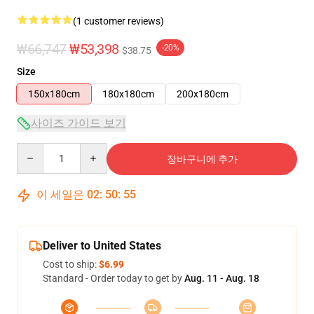
(1 customer reviews)
₩66,747
₩53,398
-20%
$38.75
Size
150x180cm
180x180cm
200x180cm
사이즈 가이드 보기
Quantity
장바구니에 추가
이 세일은
02
:
50
:
55
Deliver to United States
Cost to ship:
$6.99
Standard - Order today to get by
Aug. 11 - Aug. 18