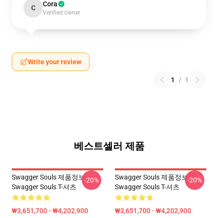
Cora
C
Verified owner
Write your review
1
/
1
베스트셀러 제품
Swagger Souls 제품정보
Swagger Souls 제품정보
-20%
-20%
Swagger Souls T-셔츠
Swagger Souls T-셔츠
₩3,651,700 - ₩4,202,900
₩3,651,700 - ₩4,202,900