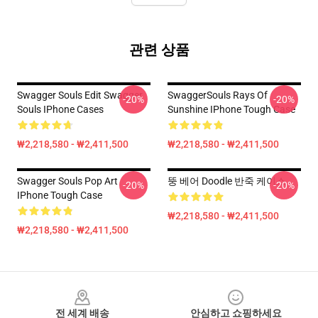
관련 상품
Swagger Souls Edit Swagger
SwaggerSouls Rays Of
-20%
-20%
Souls IPhone Cases
Sunshine IPhone Tough Case
₩2,218,580 - ₩2,411,500
₩2,218,580 - ₩2,411,500
Swagger Souls Pop Art
뚱 베어 Doodle 반죽 케이스
-20%
-20%
IPhone Tough Case
₩2,218,580 - ₩2,411,500
₩2,218,580 - ₩2,411,500
Footer
전 세계 배송
안심하고 쇼핑하세요