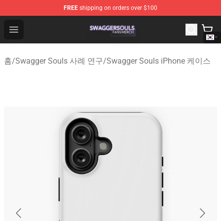
FREE
shipping on orders over $100
Swagger Souls Shop - Official Swagger Souls Merchandi
Open menu
홈
/
Swagger Souls 사례 연구
/
Swagger Souls iPhone 케이스