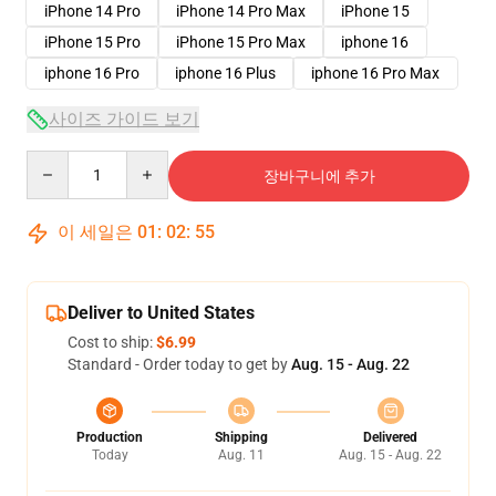
iPhone 14 Pro
iPhone 14 Pro Max
iPhone 15
iPhone 15 Pro
iPhone 15 Pro Max
iphone 16
iphone 16 Pro
iphone 16 Plus
iphone 16 Pro Max
사이즈 가이드 보기
Quantity
장바구니에 추가
이 세일은
01
:
02
:
54
Deliver to United States
Cost to ship:
$6.99
Standard - Order today to get by
Aug. 15 - Aug. 22
Production
Shipping
Delivered
Today
Aug. 11
Aug. 15 - Aug. 22