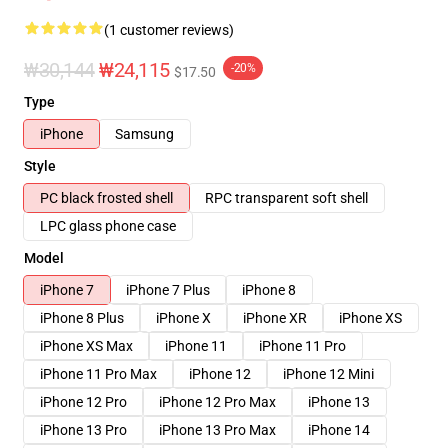
(1 customer reviews)
₩30,144
₩24,115
-20%
$17.50
Type
iPhone
Samsung
Style
PC black frosted shell
RPC transparent soft shell
LPC glass phone case
Model
iPhone 7
iPhone 7 Plus
iPhone 8
iPhone 8 Plus
iPhone X
iPhone XR
iPhone XS
iPhone XS Max
iPhone 11
iPhone 11 Pro
iPhone 11 Pro Max
iPhone 12
iPhone 12 Mini
iPhone 12 Pro
iPhone 12 Pro Max
iPhone 13
iPhone 13 Pro
iPhone 13 Pro Max
iPhone 14