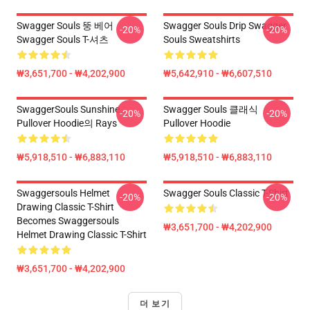
Swagger Souls 뚱 베어
Swagger Souls Drip Swagger
-20%
-20%
Swagger Souls T-셔츠
Souls Sweatshirts
₩3,651,700 - ₩4,202,900
₩5,642,910 - ₩6,607,510
SwaggerSouls Sunshine
Swagger Souls 클래식
-20%
-20%
Pullover Hoodie의 Rays
Pullover Hoodie
₩5,918,510 - ₩6,883,110
₩5,918,510 - ₩6,883,110
Swaggersouls Helmet
Swagger Souls Classic T-Shirt
-20%
-20%
Drawing Classic T-Shirt
Becomes Swaggersouls
₩3,651,700 - ₩4,202,900
Helmet Drawing Classic T-Shirt
₩3,651,700 - ₩4,202,900
더 보기