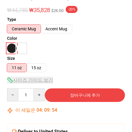
₩44,785
₩35,828
-20%
$26.00
Type
Ceramic Mug
Accent Mug
Color
Size
11 oz
15 oz
사이즈 가이드 보기
Quantity
장바구니에 추가
이 세일은
04
:
09
:
54
Deliver to United States