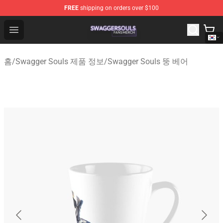
FREE
shipping on orders over $100
Swagger Souls Shop - Official Swagger Souls Merchandi
Open menu
홈
/
Swagger Souls 제품 정보
/
Swagger Souls 뚱 베어