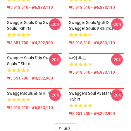
₩5,918,510 - ₩6,883,110
₩5,918,510 - ₩6,883,110
Swagger Souls Drip Swagger
Swagger Souls 뚱 베어
-20%
-20%
Souls T-Shirts
Swagger Souls 카테고리
₩3,651,700 - ₩4,202,900
₩5,918,510 - ₩6,883,110
Swagger Souls Drip Swagger
수영 후드
-20%
-20%
Souls T-Shirts
₩5,918,510 - ₩6,883,110
₩3,651,700 - ₩4,202,900
Swaggersouls 풀 오버 후드
Swaggers Soul Avatar Classic
-20%
-20%
T-Shirt
₩5,918,510 - ₩6,883,110
₩3,651,700 - ₩4,202,900
더 보기