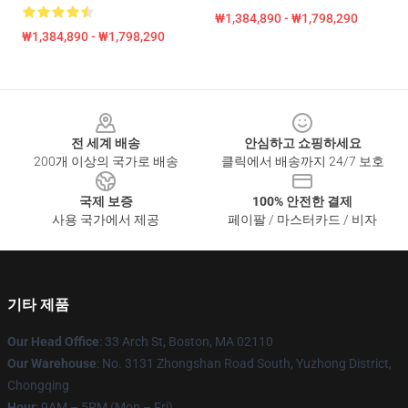
₩1,384,890 - ₩1,798,290
₩1,384,890 - ₩1,798,290
Footer
전 세계 배송
안심하고 쇼핑하세요
200개 이상의 국가로 배송
클릭에서 배송까지 24/7 보호
국제 보증
100% 안전한 결제
사용 국가에서 제공
페이팔 / 마스터카드 / 비자
기타 제품
Our Head Office
: 33 Arch St, Boston, MA 02110
Our Warehouse
: No. 3131 Zhongshan Road South, Yuzhong District,
Chongqing
Hour
: 9AM – 5PM (Mon – Fri)