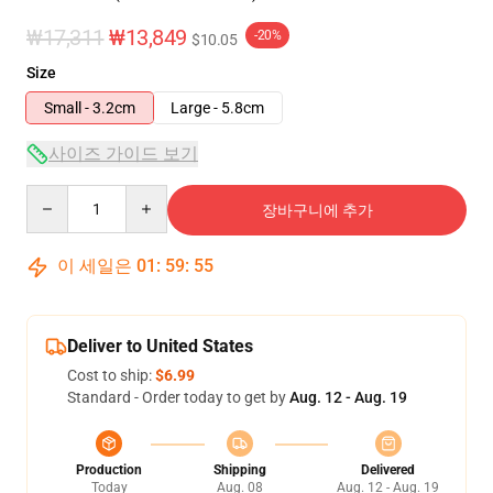
₩17,311
₩13,849
-20%
$10.05
Size
Small - 3.2cm
Large - 5.8cm
사이즈 가이드 보기
Quantity
장바구니에 추가
이 세일은
01
:
59
:
55
Deliver to United States
Cost to ship:
$6.99
Standard - Order today to get by
Aug. 12 - Aug. 19
Production
Shipping
Delivered
Today
Aug. 08
Aug. 12 - Aug. 19