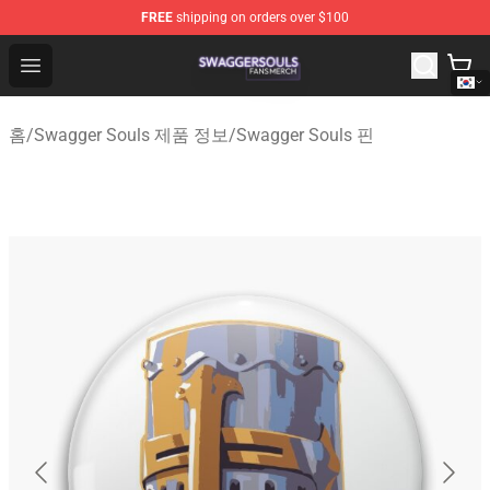
FREE
shipping on orders over $100
Swagger Souls Shop - Official Swagger Souls Merchandi
Open menu
홈
/
Swagger Souls 제품 정보
/
Swagger Souls 핀