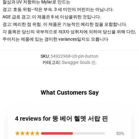
찰상과 UV 저항하는 Mylar로 만드는
경고: 호동 위험--작은 부속. 3 세 미만의 어린이는 아닙니다.
AGE 급료 경고: 이 제품은 8 세 이상을위한 것입니다.
경고: 예리한 점 위험. 이 제품은 기능적인 예리한 점을 포함합니다.
각 품목은 당신의 국부적으로 제3자 성취자에 의하여 당신을 위해 다만,
주어지는 제품에 있는 경미한 variances일지도 모릅니다
SKU
:
54922968-US-pin-button
카테고리
:
Swagger Souls 핀
,
What Customers Say
4 reviews for 뚱 베어 헬멧 서랍 핀
★★★★★
50%