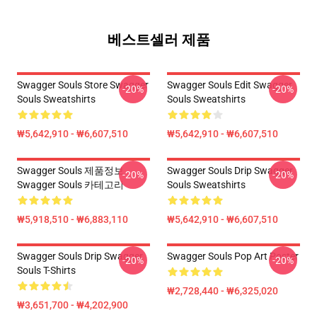
베스트셀러 제품
Swagger Souls Store Swagger
Swagger Souls Edit Swagger
-20%
-20%
Souls Sweatshirts
Souls Sweatshirts
₩5,642,910 - ₩6,607,510
₩5,642,910 - ₩6,607,510
Swagger Souls 제품정보
Swagger Souls Drip Swagger
-20%
-20%
Swagger Souls 카테고리
Souls Sweatshirts
₩5,918,510 - ₩6,883,110
₩5,642,910 - ₩6,607,510
Swagger Souls Drip Swagger
Swagger Souls Pop Art Poster
-20%
-20%
Souls T-Shirts
₩2,728,440 - ₩6,325,020
₩3,651,700 - ₩4,202,900