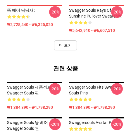
뚱 베어 담당자 :
Swagger Souls Rays Of
-20%
-20%
Sunshine Pullover Sweatshirt
₩2,728,440 - ₩6,325,020
₩5,642,910 - ₩6,607,510
더 보기
관련 상품
Swagger Souls 제품정보
Swagger Souls Fits Swagger
-20%
-20%
Swagger Souls 핀
Souls Pins
₩1,384,890 - ₩1,798,290
₩1,384,890 - ₩1,798,290
Swagger Souls 뚱 베어
Swaggersouls Avatar Pin
-20%
-20%
Swagger Souls 핀