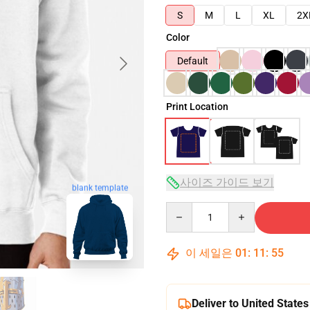
S
M
L
XL
2X
Color
Default
Print Location
사이즈 가이드 보기
blank template
Quantity
이 세일은
01
:
11
:
54
Deliver to United States