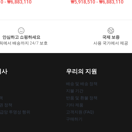
0 - ₩6,883,110
₩5,918,510 - ₩6,883,110
안심하고 쇼핑하세요
국제 보증
릭에서 배송까지 24/7 보호
사용 국가에서 제공
회사
우리의 지원
배송 및 배송 정책
지불 기간
책
반품 및 환불 정책
작권 정책
기타 제품
공급망 투명성 행위
고객지원 (FAQ)
구매하기