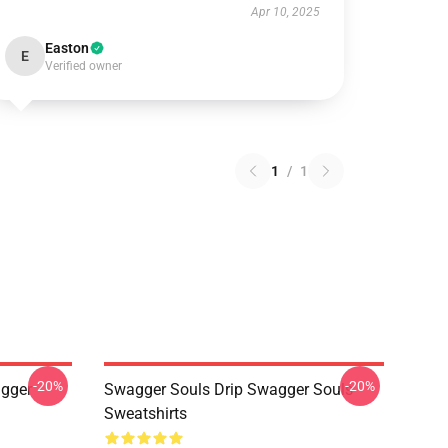
Apr 10, 2025
Easton
E
Verified owner
1
/
1
-20%
-20%
gger
Swagger Souls Drip Swagger Souls
Sweatshirts