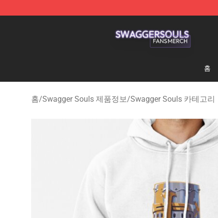
Swagger Souls Shop - Official Swagger Souls Merchan
홈
홈
/
Swagger Souls 제품정보
/
Swagger Souls 카테고리