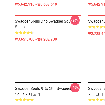
₩5,642,910 - ₩6,607,510
₩5,642,91
-20%
Swagger Souls Drip Swagger Souls T-
Swagger S
Shirts
₩2,728,44
₩3,651,700 - ₩4,202,900
-20%
Swagger Souls 제품정보 Swagger
Swagger 
Souls 카테고리
카테고리