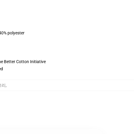
 40% polyester
 Better Cotton Initiative
ed
테고리
,