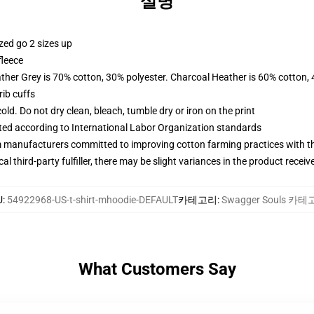
설명
zed go 2 sizes up
fleece
ather Grey is 70% cotton, 30% polyester. Charcoal Heather is 60% cotton,
ib cuffs
d. Do not dry clean, bleach, tumble dry or iron on the print
uated according to International Labor Organization standards
m manufacturers committed to improving cotton farming practices with the
al third-party fulfiller, there may be slight variances in the product receiv
U
:
54922968-US-t-shirt-mhoodie-DEFAULT
카테고리
:
Swagger Souls 카
What Customers Say