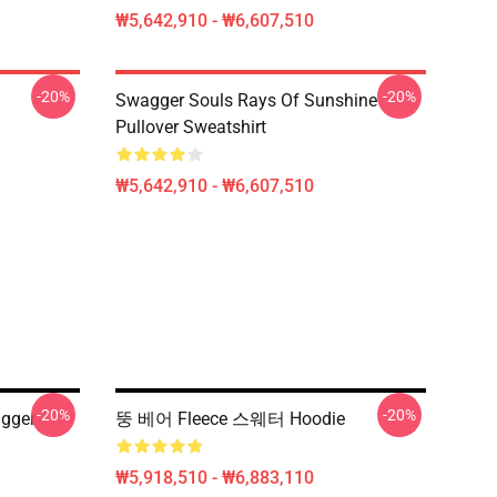
₩5,642,910 - ₩6,607,510
-20%
-20%
Swagger Souls Rays Of Sunshine
Pullover Sweatshirt
₩5,642,910 - ₩6,607,510
-20%
-20%
gger
뚱 베어 Fleece 스웨터 Hoodie
₩5,918,510 - ₩6,883,110