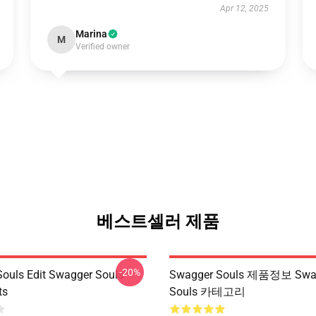
Apr 12, 2025
Marina
M
Verified owner
베스트셀러 제품
-20%
ouls Edit Swagger Souls
Swagger Souls 제품정보 Swa
ts
Souls 카테고리