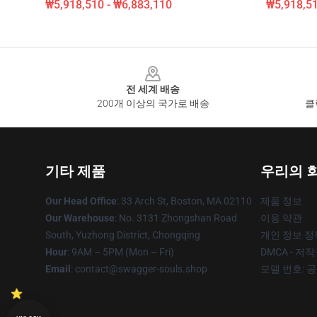
₩5,918,510 - ₩6,883,110
₩5,918,51
Footer
전 세계 배송
200개 이상의 국가로 배송
클
기타 제품
우리의 
Our Head Office
: 33 Arch St, Boston, MA 02110
제품 정보
Our Warehouse
: No. 3131 Zhongshan Road
이용 약관
South, Yuzhong District, Chongqing
개인 정보 정
Hour
: 9AM – 5PM (Mon – Fri)
DMCA - 저
Email
: contact@swagger-souls.shop
모델 번호: 