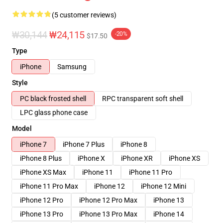
(5 customer reviews)
₩30,144
₩24,115
-20%
$17.50
Type
iPhone
Samsung
Style
PC black frosted shell
RPC transparent soft shell
LPC glass phone case
Model
iPhone 7
iPhone 7 Plus
iPhone 8
iPhone 8 Plus
iPhone X
iPhone XR
iPhone XS
iPhone XS Max
iPhone 11
iPhone 11 Pro
iPhone 11 Pro Max
iPhone 12
iPhone 12 Mini
iPhone 12 Pro
iPhone 12 Pro Max
iPhone 13
iPhone 13 Pro
iPhone 13 Pro Max
iPhone 14