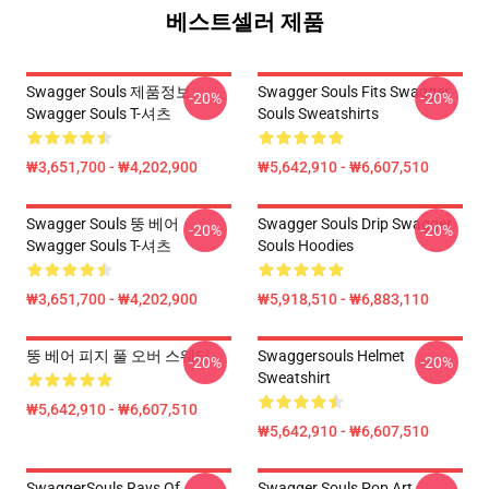
베스트셀러 제품
Swagger Souls 제품정보
Swagger Souls Fits Swagger
-20%
-20%
Swagger Souls T-셔츠
Souls Sweatshirts
₩3,651,700 - ₩4,202,900
₩5,642,910 - ₩6,607,510
Swagger Souls 뚱 베어
Swagger Souls Drip Swagger
-20%
-20%
Swagger Souls T-셔츠
Souls Hoodies
₩3,651,700 - ₩4,202,900
₩5,918,510 - ₩6,883,110
뚱 베어 피지 풀 오버 스웨터
Swaggersouls Helmet
-20%
-20%
Sweatshirt
₩5,642,910 - ₩6,607,510
₩5,642,910 - ₩6,607,510
SwaggerSouls Rays Of
Swagger Souls Pop Art