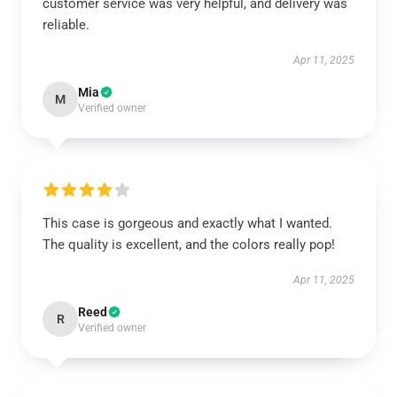
customer service was very helpful, and delivery was
reliable.
Apr 11, 2025
Mia
M
Verified owner
This case is gorgeous and exactly what I wanted.
The quality is excellent, and the colors really pop!
Apr 11, 2025
Reed
R
Verified owner