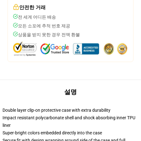
안전한 거래
전 세계 어디든 배송
모든 소포에 추적 번호 제공
상품을 받지 못한 경우 전액 환불
설명
Double layer clip-on protective case with extra durability
Impact resistant polycarbonate shell and shock absorbing inner TPU
liner
Super-bright colors embedded directly into the case
Secure fit with design wrapping around side of the case and full