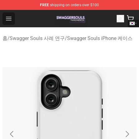
FREE
shipping on orders over $100
Swagger Souls Shop - Official Swagger Souls Merchandi
Open menu
홈
/
Swagger Souls 사례 연구
/
Swagger Souls iPhone 케이스