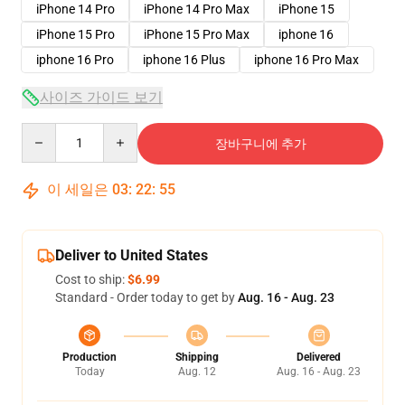
iPhone 14 Pro
iPhone 14 Pro Max
iPhone 15
iPhone 15 Pro
iPhone 15 Pro Max
iphone 16
iphone 16 Pro
iphone 16 Plus
iphone 16 Pro Max
사이즈 가이드 보기
Quantity
장바구니에 추가
이 세일은
03
:
22
:
54
Deliver to United States
Cost to ship:
$6.99
Standard - Order today to get by
Aug. 16 - Aug. 23
Production
Shipping
Delivered
Today
Aug. 12
Aug. 16 - Aug. 23