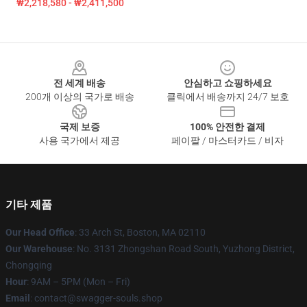
₩2,218,580 - ₩2,411,500
Footer
전 세계 배송
안심하고 쇼핑하세요
200개 이상의 국가로 배송
클릭에서 배송까지 24/7 보호
국제 보증
100% 안전한 결제
사용 국가에서 제공
페이팔 / 마스터카드 / 비자
기타 제품
Our Head Office
: 33 Arch St, Boston, MA 02110
Our Warehouse
: No. 3131 Zhongshan Road South, Yuzhong District,
Chongqing
Hour
: 9AM – 5PM (Mon – Fri)
Email
: contact@swagger-souls.shop