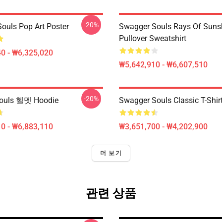
-20%
ouls Pop Art Poster
Swagger Souls Rays Of Suns
Pullover Sweatshirt
0 - ₩6,325,020
₩5,642,910 - ₩6,607,510
-20%
ouls 헬멧 Hoodie
Swagger Souls Classic T-Shir
0 - ₩6,883,110
₩3,651,700 - ₩4,202,900
더 보기
관련 상품