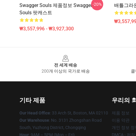
-20%
Swagger Souls 제품정보 Swagger
배틀그라운드
Souls 팟캐스트
₩3,557,99
₩3,557,996 - ₩3,927,300
Footer
전 세계 배송
200개 이상의 국가로 배송
클
기타 제품
우리의 
Our Head Office
: 33 Arch St, Boston, MA 02110
제품 정보
Our Warehouse
: No. 3131 Zhongshan Road
이용 약관
South, Yuzhong District, Chongqing
개인 정보 정
Hour
: 9AM – 5PM (Mon – Fri)
DMCA - 저