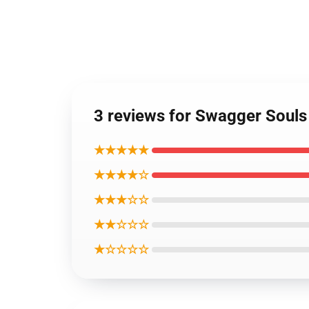
3 reviews for Swagger 
★★★★★
★★★★☆
★★★☆☆
★★☆☆☆
★☆☆☆☆