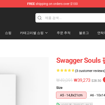
FREE
shipping on orders over $100
dise Store
쇼핑
카테고리별 쇼핑
주문 추적
블로그
연락
Swagger Sou
(3 customer reviews
₩49,091
₩39,273
$28.50
Size
A5 - 14,8x21cm
A6 - 10x1
사이즈 가이드 보기