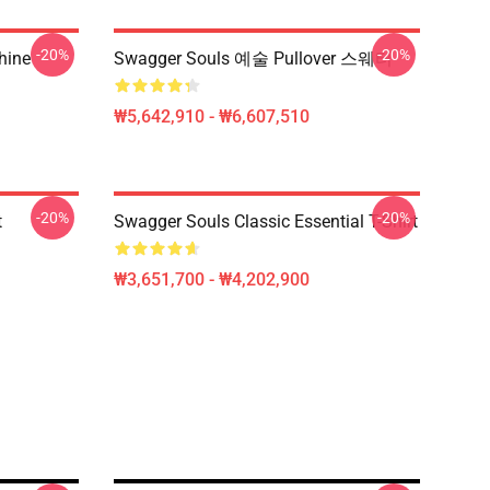
-20%
-20%
hine
Swagger Souls 예술 Pullover 스웨터
₩5,642,910 - ₩6,607,510
-20%
-20%
t
Swagger Souls Classic Essential T-Shirt
₩3,651,700 - ₩4,202,900