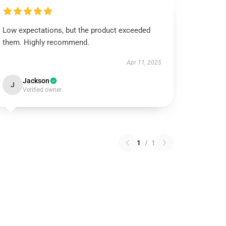
Low expectations, but the product exceeded
them. Highly recommend.
Apr 11, 2025
Jackson
J
Verified owner
1
/
1