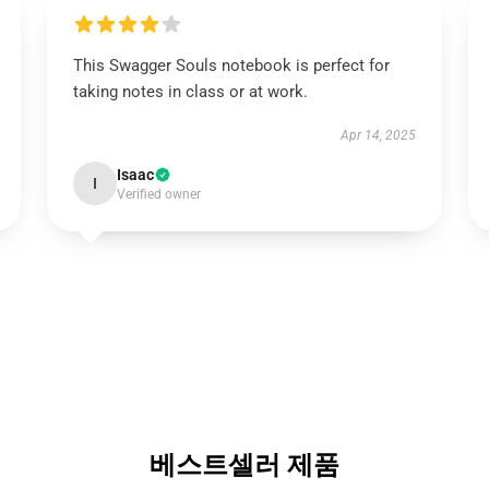
This Swagger Souls notebook is perfect for
taking notes in class or at work.
Apr 14, 2025
Isaac
I
Verified owner
베스트셀러 제품