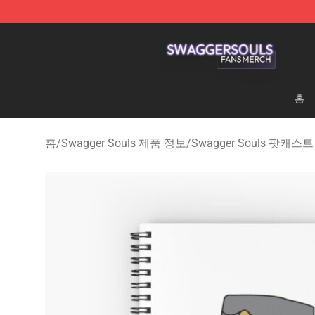
Swagger Souls Shop - Official Swagger Souls Merchan
홈
홈
/
Swagger Souls 제품 정보
/
Swagger Souls 팟캐스트