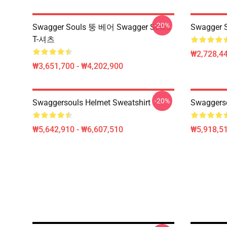
-20%
Swagger Souls 뚱 베어 Swagger Souls
Swagger S
T-셔츠
₩2,728,44
₩3,651,700 - ₩4,202,900
-20%
Swaggersouls Helmet Sweatshirt
Swaggers
₩5,642,910 - ₩6,607,510
₩5,918,51