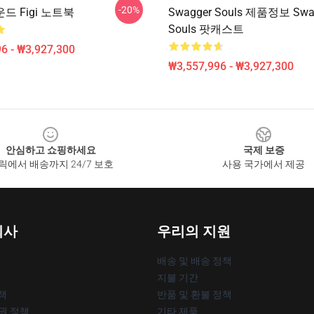
-20%
 Figi 노트북
Swagger Souls 제품정보 Swa
Souls 팟캐스트
6 - ₩3,927,300
₩3,557,996 - ₩3,927,300
안심하고 쇼핑하세요
국제 보증
릭에서 배송까지 24/7 보호
사용 국가에서 제공
회사
우리의 지원
배송 및 배송 정책
지불 기간
책
반품 및 환불 정책
작권 정책
기타 제품