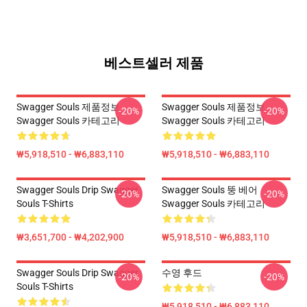
베스트셀러 제품
Swagger Souls 제품정보
Swagger Souls 제품정보
-20%
-20%
Swagger Souls 카테고리
Swagger Souls 카테고리
₩5,918,510 - ₩6,883,110
₩5,918,510 - ₩6,883,110
Swagger Souls Drip Swagger
Swagger Souls 뚱 베어
-20%
-20%
Souls T-Shirts
Swagger Souls 카테고리
₩3,651,700 - ₩4,202,900
₩5,918,510 - ₩6,883,110
Swagger Souls Drip Swagger
수영 후드
-20%
-20%
Souls T-Shirts
₩5,918,510 - ₩6,883,110