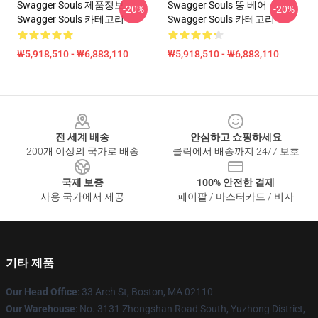
Swagger Souls 제품정보
Swagger Souls 뚱 베어
-20%
-20%
Swagger Souls 카테고리
Swagger Souls 카테고리
₩5,918,510 - ₩6,883,110
₩5,918,510 - ₩6,883,110
Footer
전 세계 배송
안심하고 쇼핑하세요
200개 이상의 국가로 배송
클릭에서 배송까지 24/7 보호
국제 보증
100% 안전한 결제
사용 국가에서 제공
페이팔 / 마스터카드 / 비자
기타 제품
Our Head Office
: 33 Arch St, Boston, MA 02110
Our Warehouse
: No. 3131 Zhongshan Road South, Yuzhong District,