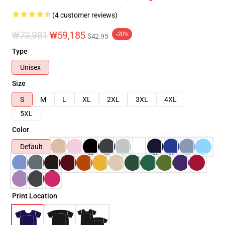
(4 customer reviews)
₩73,981
₩59,185
-20%
$42.95
Type
Unisex
Size
S
M
L
XL
2XL
3XL
4XL
5XL
Color
Default
Print Location