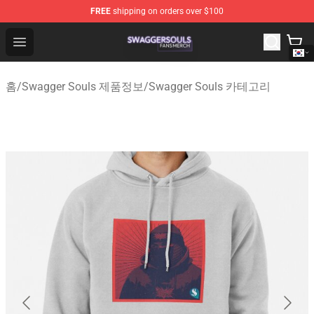
FREE
shipping on orders over $100
Swagger Souls Shop - Official Swagger Souls Merchandi
Open menu
홈
/
Swagger Souls 제품정보
/
Swagger Souls 카테고리