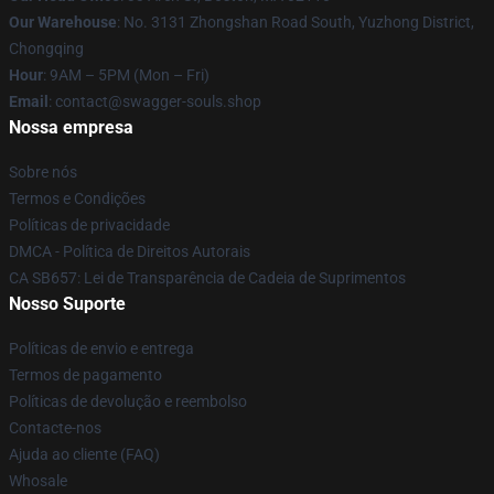
Our Warehouse
: No. 3131 Zhongshan Road South, Yuzhong District,
Chongqing
Hour
: 9AM – 5PM (Mon – Fri)
Email
: contact@swagger-souls.shop
Nossa empresa
Sobre nós
Termos e Condições
Políticas de privacidade
DMCA - Política de Direitos Autorais
CA SB657: Lei de Transparência de Cadeia de Suprimentos
Nosso Suporte
Políticas de envio e entrega
Termos de pagamento
Políticas de devolução e reembolso
Contacte-nos
Ajuda ao cliente (FAQ)
Whosale