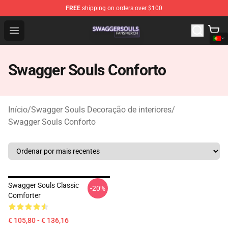
FREE
shipping on orders over $100
Swagger Souls Shop - Official Swagger Souls Merchandi
Open menu
Swagger Souls Conforto
Início
/
Swagger Souls Decoração de interiores
/
Swagger Souls Conforto
Swagger Souls Classic
-20%
Comforter
€ 105,80 - € 136,16