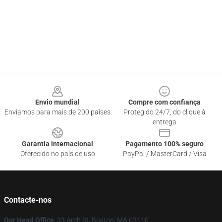
Footer
Envio mundial
Compre com confiança
Enviamos para mais de 200 países
Protegido 24/7, do clique à
entrega
Garantia internacional
Pagamento 100% seguro
Oferecido no país de uso
PayPal / MasterCard / Visa
Contacte-nos
Our Head Office
: 33 Arch St, Boston, MA 02110