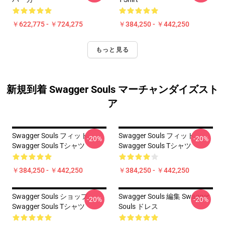
￥622,775 - ￥724,275
￥384,250 - ￥442,250
もっと見る
新規到着 Swagger Souls マーチャンダイズスト
ア
Swagger Souls フィット
Swagger Souls フィット
-20%
-20%
Swagger Souls Tシャツ
Swagger Souls Tシャツ
￥384,250 - ￥442,250
￥384,250 - ￥442,250
Swagger Souls ショップ
Swagger Souls 編集 Swagger
-20%
-20%
Swagger Souls Tシャツ
Souls ドレス