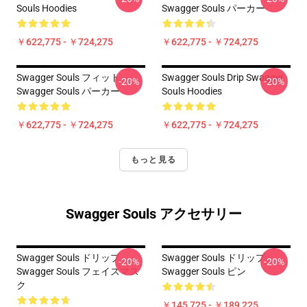
Souls Hoodies
Swagger Souls パーカー
￥622,775 - ￥724,275
￥622,775 - ￥724,275
Swagger Souls フィット
Swagger Souls Drip Swagger
-20%
-20%
Swagger Souls パーカー
Souls Hoodies
￥622,775 - ￥724,275
￥622,775 - ￥724,275
もっと見る
Swagger Souls アクセサリー
Swagger Souls ドリップ
Swagger Souls ドリップ
-20%
-20%
Swagger Souls フェイスマス
Swagger Souls ピン
ク
￥145,725 - ￥189,225