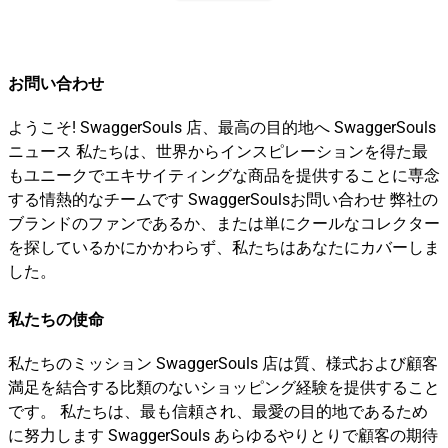
お問い合わせ
ようこそ! SwaggerSouls 店、最高の目的地へ SwaggerSouls
ニュース 私たちは、世界からインスピレーションを得た最
もユニークでエキサイティングな商品を提供することに専念
する情熱的なチームです SwaggerSoulsお問い合わせ 弊社の
ブランドのファンであるか、または単にクールなコレクター
を探しているかにかかわらず、私たちはあなたにカバーしま
した。
私たちの使命
私たちのミッション SwaggerSouls 店は質、様式および顧客
満足を結合する比類のないショッピング経験を提供すること
です。 私たちは、最も信頼され、最愛の目的地であるため
に努力します SwaggerSouls あらゆるやりとりで顧客の期待