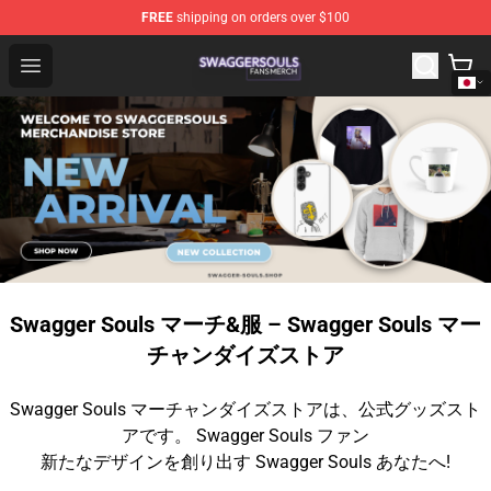
FREE
shipping on orders over $100
Swagger Souls Shop - Official Swagger Souls Merchandi
Open menu
Swagger Souls マーチ&服 – Swagger Souls マー
チャンダイズストア
Swagger Souls マーチャンダイズストアは、公式グッズスト
アです。 Swagger Souls ファン
新たなデザインを創り出す Swagger Souls あなたへ!