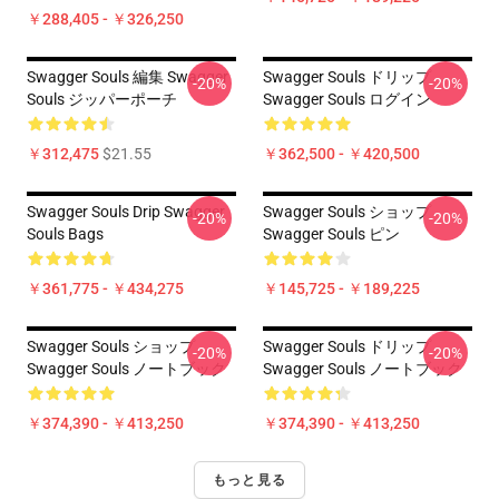
￥288,405 - ￥326,250
Swagger Souls 編集 Swagger
Swagger Souls ドリップ
-20%
-20%
Souls ジッパーポーチ
Swagger Souls ログイン
￥312,475
$21.55
￥362,500 - ￥420,500
Swagger Souls Drip Swagger
Swagger Souls ショップ
-20%
-20%
Souls Bags
Swagger Souls ピン
￥361,775 - ￥434,275
￥145,725 - ￥189,225
Swagger Souls ショップ
Swagger Souls ドリップ
-20%
-20%
Swagger Souls ノートブック
Swagger Souls ノートブック
￥374,390 - ￥413,250
￥374,390 - ￥413,250
もっと見る