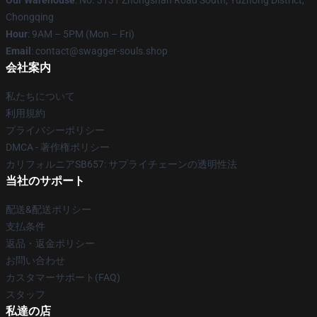
Our Warehouse
: No. 3131 Zhongshan Road South, Yuzhong District,
Chongqing
Hour
: 9AM – 5PM (Mon – Fri)
Email
: contact@swagger-souls.shop
会社案内
私たちについて
利用規約
プライバシーポリシー
DMCA - 著作権ポリシー
カリフォルニアSB657: サプライチェーンの透明性法
当社のサポート
配送&配送ポリシー
支払条件
返品・返金ポリシー
お問い合わせ
カスタマーサポート(FAQ)
スタッフ
私達の店