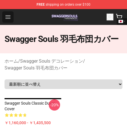
FREE
shipping on orders over $100
Swagger Souls Shop - Official Swagger Souls Merchandi
Open menu
Swagger Souls 羽毛布団カバー
ホーム
/
Swagger Souls デコレーション
/
Swagger Souls 羽毛布団カバー
Swagger Souls Classic Duvet
-20%
Cover
￥1,160,000 - ￥1,435,500