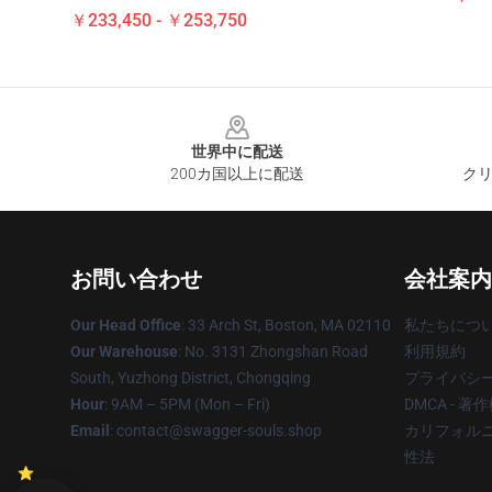
￥233,450 - ￥253,750
Footer
世界中に配送
200カ国以上に配送
クリ
お問い合わせ
会社案内
Our Head Office
: 33 Arch St, Boston, MA 02110
私たちにつ
Our Warehouse
: No. 3131 Zhongshan Road
利用規約
South, Yuzhong District, Chongqing
プライバシ
Hour
: 9AM – 5PM (Mon – Fri)
DMCA - 
Email
: contact@swagger-souls.shop
カリフォルニ
性法