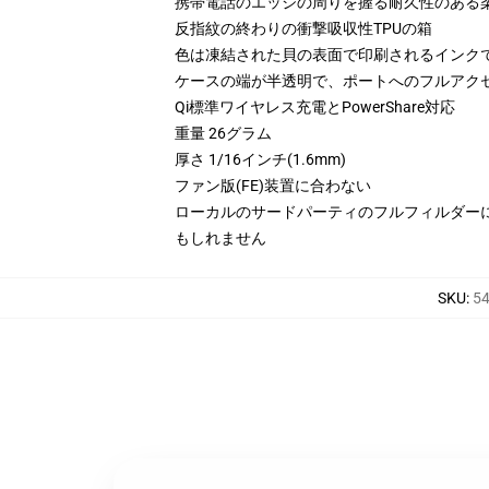
携帯電話のエッジの周りを握る耐久性のある
反指紋の終わりの衝撃吸収性TPUの箱
色は凍結された貝の表面で印刷されるインク
ケースの端が半透明で、ポートへのフルアク
Qi標準ワイヤレス充電とPowerShare対応
重量 26グラム
厚さ 1/16インチ(1.6mm)
ファン版(FE)装置に合わない
ローカルのサードパーティのフルフィルダー
もしれません
SKU
:
54