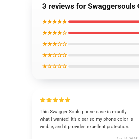
3 reviews for Swaggersouls 
★★★★★
★★★★☆
★★★☆☆
★★☆☆☆
★☆☆☆☆
This Swagger Souls phone case is exactly
what I wanted! It’s clear so my phone color is
visible, and it provides excellent protection.