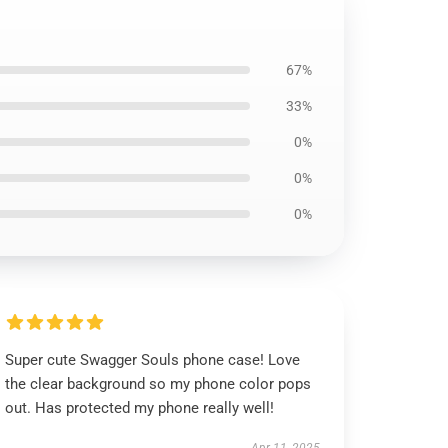
67%
33%
0%
0%
0%
Super cute Swagger Souls phone case! Love
the clear background so my phone color pops
out. Has protected my phone really well!