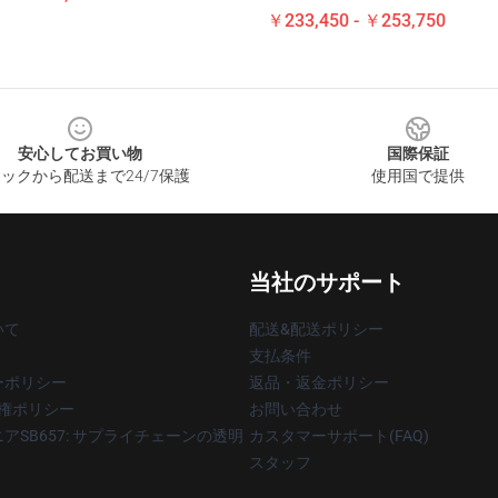
￥233,450 - ￥253,750
安心してお買い物
国際保証
ックから配送まで24/7保護
使用国で提供
当社のサポート
いて
配送&配送ポリシー
支払条件
ーポリシー
返品・返金ポリシー
著作権ポリシー
お問い合わせ
アSB657: サプライチェーンの透明
カスタマーサポート(FAQ)
スタッフ