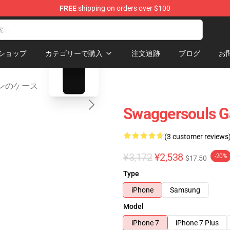
FREE
shipping on orders over $100
dise Store
blank template
ショップ
カテゴリーで購入
注文追跡
ブログ
お
ムスンのケース
Swaggersouls Ga
(3 customer reviews
¥3,172
¥2,538
-20%
$17.50
Type
iPhone
Samsung
Model
iPhone 7
iPhone 7 Plus