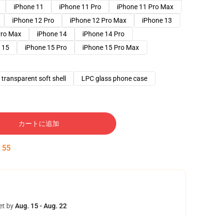
iPhone 11
iPhone 11 Pro
iPhone 11 Pro Max
iPhone 12 Pro
iPhone 12 Pro Max
iPhone 13
Pro Max
iPhone 14
iPhone 14 Pro
 15
iPhone 15 Pro
iPhone 15 Pro Max
transparent soft shell
LPC glass phone case
カートに追加
:
54
et by
Aug. 15 - Aug. 22