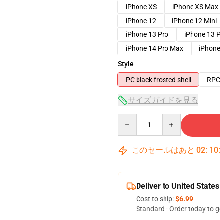
iPhone XS
iPhone XS Max
iPhone 12
iPhone 12 Mini
iPhone 13 Pro
iPhone 13 
iPhone 14 Pro Max
iPhone
Style
PC black frosted shell
RPC 
サイズガイドを見る
Quantity
このセールはあと
02
:
10
Deliver to United States
Cost to ship:
$6.99
Standard - Order today to g