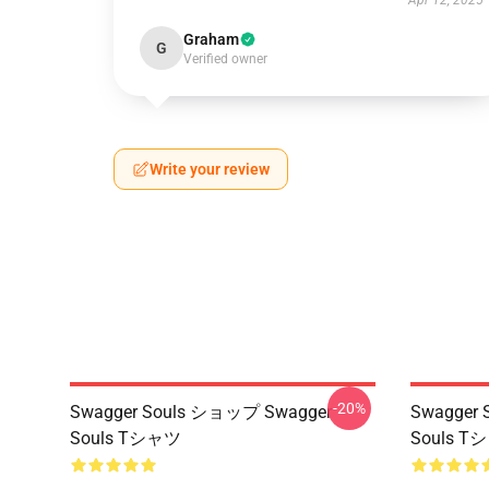
Apr 12, 2025
Graham
G
Verified owner
Write your review
-20%
Swagger Souls ショップ Swagger
Swagger
Souls Tシャツ
Souls T