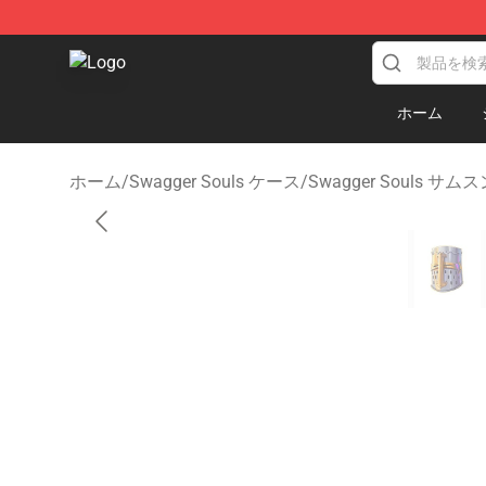
Swagger Souls Shop - Official Swagger Souls Merchan
ホーム
ホーム
/
Swagger Souls ケース
/
Swagger Souls サ