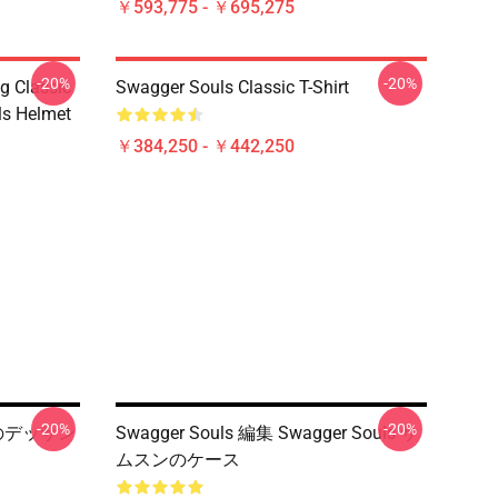
￥593,775 - ￥695,275
-20%
-20%
g Classic
Swagger Souls Classic T-Shirt
ls Helmet
￥384,250 - ￥442,250
-20%
-20%
トのデッサン
Swagger Souls 編集 Swagger Souls サ
ムスンのケース