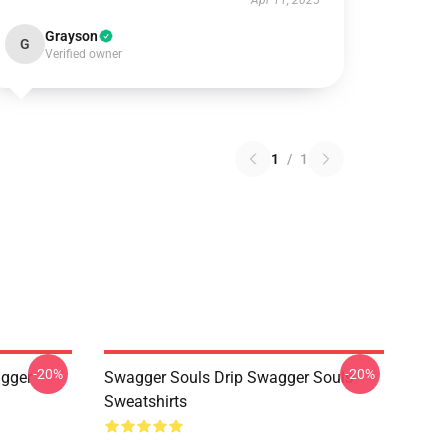
Apr 11, 2025
Grayson
G
Verified owner
1
/
1
-20%
-20%
gger
Swagger Souls Drip Swagger Souls
Sweatshirts