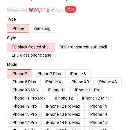
₩30,144
₩24,115
-20%
$17.50
Type
iPhone
Samsung
Style
PC black frosted shell
RPC transparent soft shell
LPC glass phone case
Model
iPhone 7
iPhone 7 Plus
iPhone 8
iPhone 8 Plus
iPhone X
iPhone XR
iPhone XS
iPhone XS Max
iPhone 11
iPhone 11 Pro
iPhone 11 Pro Max
iPhone 12
iPhone 12 Mini
iPhone 12 Pro
iPhone 12 Pro Max
iPhone 13
iPhone 13 Pro
iPhone 13 Pro Max
iPhone 14
iPhone 14 Pro
iPhone 14 Pro Max
iPhone 15