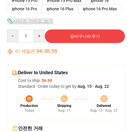
iPhone 15 Pro
iPhone 15 Pro Max
iphone 16
iphone 16 Pro
iphone 16 Plus
iphone 16 Pro Max
사이즈 가이드 보기
Quantity
장바구니에 추가
이 세일은
04
:
30
:
54
Deliver to United States
Cost to ship:
$6.99
Standard - Order today to get by
Aug. 15 - Aug. 22
Production
Shipping
Delivered
Today
Aug. 11
Aug. 15 - Aug. 22
안전한 거래