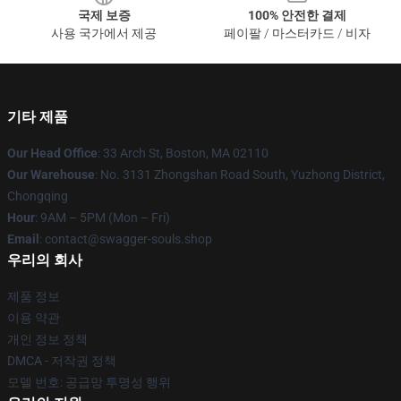
국제 보증
100% 안전한 결제
사용 국가에서 제공
페이팔 / 마스터카드 / 비자
기타 제품
Our Head Office
: 33 Arch St, Boston, MA 02110
Our Warehouse
: No. 3131 Zhongshan Road South, Yuzhong District,
Chongqing
Hour
: 9AM – 5PM (Mon – Fri)
Email
: contact@swagger-souls.shop
우리의 회사
제품 정보
이용 약관
개인 정보 정책
DMCA - 저작권 정책
모델 번호: 공급망 투명성 행위