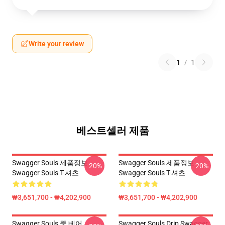
Write your review
1
/
1
베스트셀러 제품
Swagger Souls 제품정보
Swagger Souls 제품정보
-20%
-20%
Swagger Souls T-셔츠
Swagger Souls T-셔츠
₩3,651,700 - ₩4,202,900
₩3,651,700 - ₩4,202,900
Swagger Souls 뚱 베어
Swagger Souls Drip Swagger