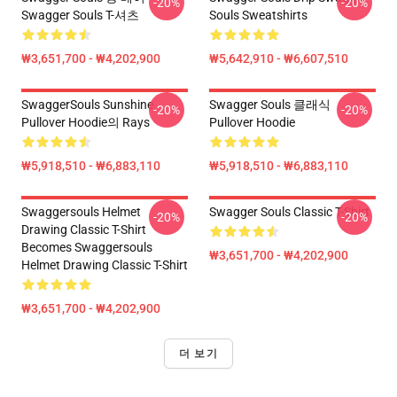
-20%
-20%
Swagger Souls T-셔츠
Souls Sweatshirts
₩3,651,700 - ₩4,202,900
₩5,642,910 - ₩6,607,510
SwaggerSouls Sunshine
Swagger Souls 클래식
-20%
-20%
Pullover Hoodie의 Rays
Pullover Hoodie
₩5,918,510 - ₩6,883,110
₩5,918,510 - ₩6,883,110
Swaggersouls Helmet
Swagger Souls Classic T-Shirt
-20%
-20%
Drawing Classic T-Shirt
Becomes Swaggersouls
₩3,651,700 - ₩4,202,900
Helmet Drawing Classic T-Shirt
₩3,651,700 - ₩4,202,900
더 보기