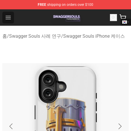
FREE
shipping on orders over $100
Swagger Souls Shop - Official Swagger Souls Merchandi
Open menu
홈
/
Swagger Souls 사례 연구
/
Swagger Souls iPhone 케이스