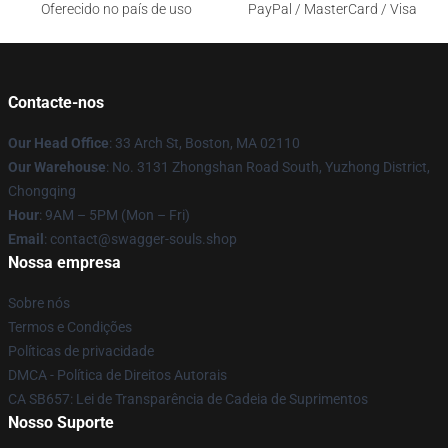
Oferecido no país de uso
PayPal / MasterCard / Visa
Contacte-nos
Our Head Office
: 33 Arch St, Boston, MA 02110
Our Warehouse
: No. 3131 Zhongshan Road South, Yuzhong District,
Chongqing
Hour
: 9AM – 5PM (Mon – Fri)
Email
: contact@swagger-souls.shop
Nossa empresa
Sobre nós
Termos e Condições
Políticas de privacidade
DMCA - Política de Direitos Autorais
CA SB657: Lei de Transparência de Cadeia de Suprimentos
Nosso Suporte