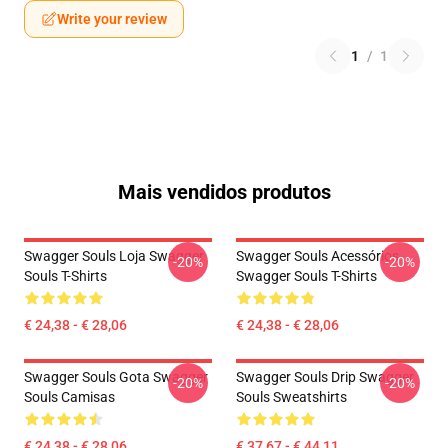
Write your review
1
/
1
Mais vendidos produtos
Swagger Souls Loja Swagger
Swagger Souls Acessórios
-20%
-20%
Souls T-Shirts
Swagger Souls T-Shirts
€ 24,38 - € 28,06
€ 24,38 - € 28,06
Swagger Souls Gota Swagger
Swagger Souls Drip Swagger
-20%
-20%
Souls Camisas
Souls Sweatshirts
€ 24,38 - € 28,06
€ 37,67 - € 44,11