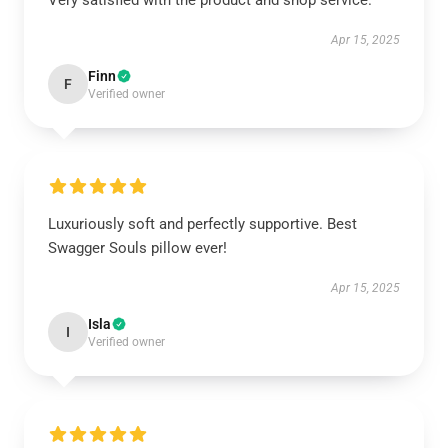
Very satisfied with the product and shop service.
Apr 15, 2025
Finn
F
Verified owner
Luxuriously soft and perfectly supportive. Best
Swagger Souls pillow ever!
Apr 15, 2025
Isla
I
Verified owner