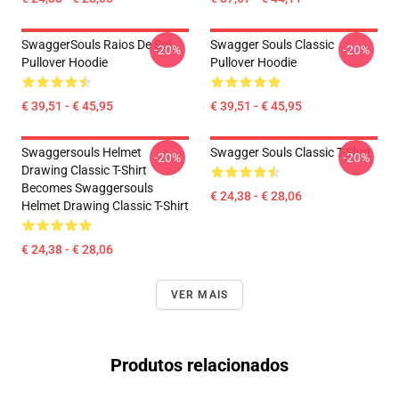
SwaggerSouls Raios De Sol
Swagger Souls Classic
-20%
-20%
Pullover Hoodie
Pullover Hoodie
€ 39,51 - € 45,95
€ 39,51 - € 45,95
Swaggersouls Helmet
Swagger Souls Classic T-Shirt
-20%
-20%
Drawing Classic T-Shirt
Becomes Swaggersouls
€ 24,38 - € 28,06
Helmet Drawing Classic T-Shirt
€ 24,38 - € 28,06
VER MAIS
Produtos relacionados