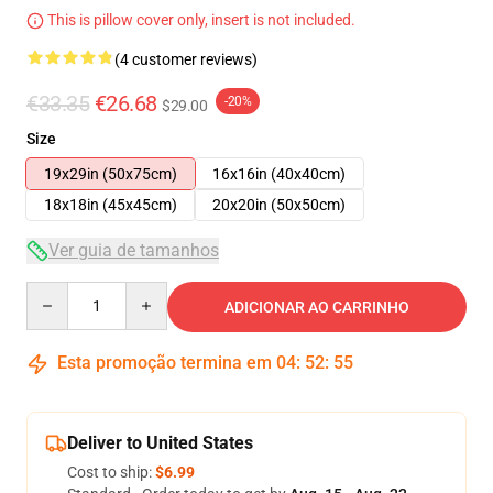
This is pillow cover only, insert is not included.
(4 customer reviews)
€33.35
€26.68
-20%
$29.00
Size
19x29in (50x75cm)
16x16in (40x40cm)
18x18in (45x45cm)
20x20in (50x50cm)
Ver guia de tamanhos
Quantity
ADICIONAR AO CARRINHO
Esta promoção termina em
04
:
52
:
55
Deliver to United States
Cost to ship:
$6.99