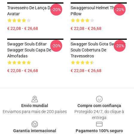
Travesseiro De Lança De
Swaggersoul Helmet Throw
-20%
-20%
Avatar
Pillow
€ 22,08 - € 26,68
€ 22,08 - € 26,68
Swagger Souls Editar
Swagger Souls Gota Swagger
-20%
-20%
Swagger Souls Capa De
Souls Cobertura De
Almofadas
Travesseiros
€ 22,08 - € 26,68
€ 22,08 - € 26,68
Footer
Envio mundial
Compre com confiança
Enviamos para mais de 200 países
Protegido 24/7, do clique à
entrega
Garantia internacional
Pagamento 100% seguro