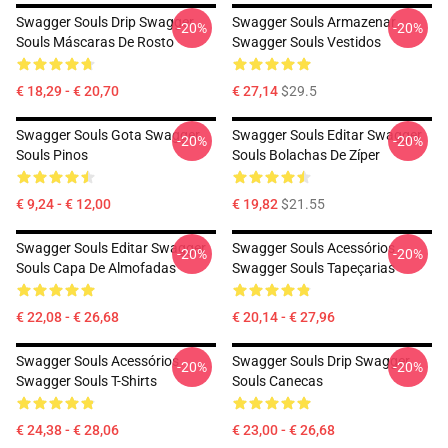
Swagger Souls Drip Swagger
Swagger Souls Armazenar
-20%
-20%
Souls Máscaras De Rosto
Swagger Souls Vestidos
€ 18,29 - € 20,70
€ 27,14
$29.5
Swagger Souls Gota Swagger
Swagger Souls Editar Swagger
-20%
-20%
Souls Pinos
Souls Bolachas De Zíper
€ 9,24 - € 12,00
€ 19,82
$21.55
Swagger Souls Editar Swagger
Swagger Souls Acessórios
-20%
-20%
Souls Capa De Almofadas
Swagger Souls Tapeçarias
€ 22,08 - € 26,68
€ 20,14 - € 27,96
Swagger Souls Acessórios
Swagger Souls Drip Swagger
-20%
-20%
Swagger Souls T-Shirts
Souls Canecas
€ 24,38 - € 28,06
€ 23,00 - € 26,68