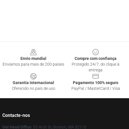
Footer
Envio mundial
Compre com confiança
Enviamos para mais de 200 países
Protegido 24/7, do clique à
entrega
Garantia internacional
Pagamento 100% seguro
Oferecido no país de uso
PayPal / MasterCard / Visa
Contacte-nos
Our Head Office
: 33 Arch St, Boston, MA 02110