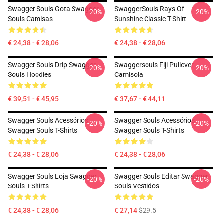
Swagger Souls Gota Swagger
SwaggerSouls Rays Of
-20%
-20%
Souls Camisas
Sunshine Classic T-Shirt
€ 24,38 - € 28,06
€ 24,38 - € 28,06
Swagger Souls Drip Swagger
Swaggersouls Fiji Pullover
-20%
-20%
Souls Hoodies
Camisola
€ 39,51 - € 45,95
€ 37,67 - € 44,11
Swagger Souls Acessórios
Swagger Souls Acessórios
-20%
-20%
Swagger Souls T-Shirts
Swagger Souls T-Shirts
€ 24,38 - € 28,06
€ 24,38 - € 28,06
Swagger Souls Loja Swagger
Swagger Souls Editar Swagger
-20%
-20%
Souls T-Shirts
Souls Vestidos
€ 24,38 - € 28,06
€ 27,14
$29.5