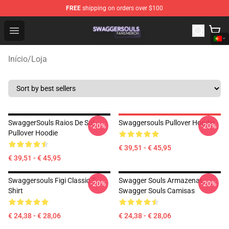
FREE
shipping on orders over $100
Swagger Souls Shop - Official Swagger Souls Merchandi
Open menu
Início
/
Loja
SwaggerSouls Raios De Sol
Swaggersouls Pullover Hoodie
-20%
-20%
Pullover Hoodie
€ 39,51 - € 45,95
€ 39,51 - € 45,95
Swaggersouls Figi Classic T
Swagger Souls Armazenar
-20%
-20%
Shirt
Swagger Souls Camisas
€ 24,38 - € 28,06
€ 24,38 - € 28,06