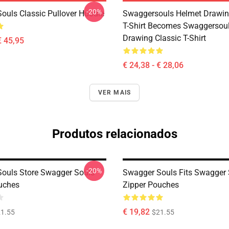
-20%
ouls Classic Pullover Hoodie
Swaggersouls Helmet Drawin
T-Shirt Becomes Swaggersou
Drawing Classic T-Shirt
€ 45,95
€ 24,38 - € 28,06
VER MAIS
Produtos relacionados
-20%
ouls Store Swagger Souls
Swagger Souls Fits Swagger 
uches
Zipper Pouches
€ 19,82
1.55
$21.55