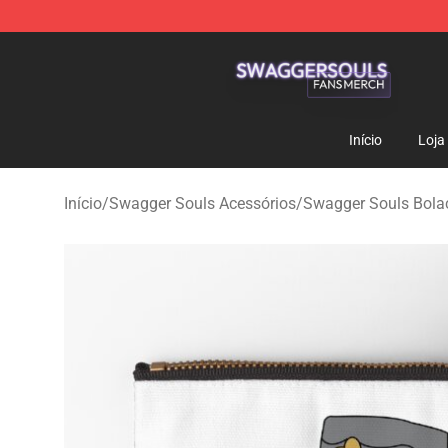
Swagger Souls Shop - Official Swagger Souls Merchan
Início
Loja
Início
/
Swagger Souls Acessórios
/
Swagger Souls Bolac