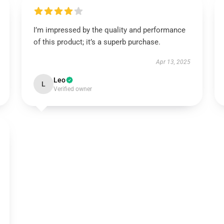
I’m impressed by the quality and performance
of this product; it’s a superb purchase.
Apr 13, 2025
Leo
L
Verified owner