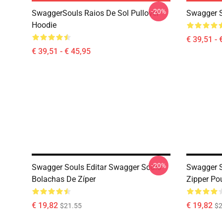
-20%
SwaggerSouls Raios De Sol Pullover
Swagger S
Hoodie
€ 39,51 - 
€ 39,51 - € 45,95
-20%
Swagger Souls Editar Swagger Souls
Swagger S
Bolachas De Zíper
Zipper Po
€ 19,82
€ 19,82
$21.55
$2