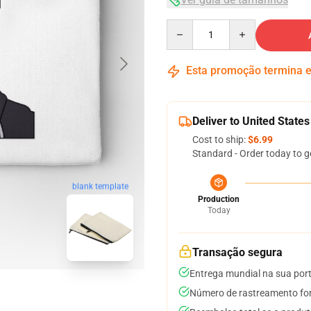
Quantity
Esta promoção termina
Deliver to United States
Cost to ship:
$6.99
Standard - Order today to g
blank template
Production
Today
Transação segura
Entrega mundial na sua por
Número de rastreamento for