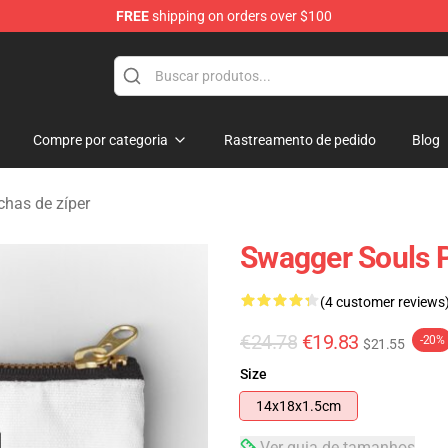
FREE
shipping on orders over $100
dise Store
Compre por categoria
Rastreamento de pedido
Blog
has de zíper
Swagger Souls P
(4 customer reviews
€24.78
€19.83
-20%
$21.55
Size
14x18x1.5cm
Ver guia de tamanhos