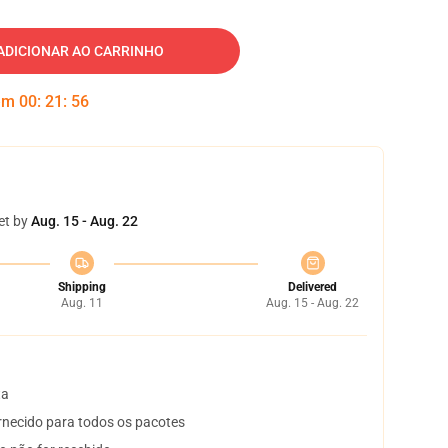
ADICIONAR AO CARRINHO
 em
00
:
21
:
55
et by
Aug. 15 - Aug. 22
Shipping
Delivered
Aug. 11
Aug. 15 - Aug. 22
ta
necido para todos os pacotes