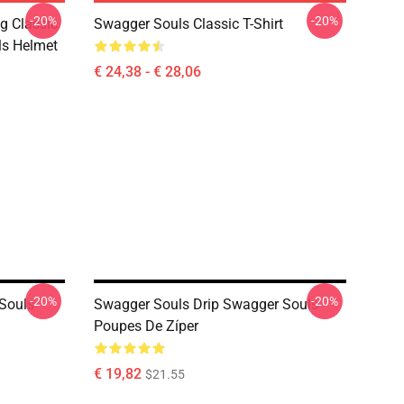
-20%
-20%
g Classic
Swagger Souls Classic T-Shirt
ls Helmet
€ 24,38 - € 28,06
-20%
-20%
Souls
Swagger Souls Drip Swagger Souls
Poupes De Zíper
€ 19,82
$21.55