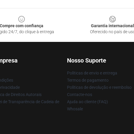
Compre com confiança
Garantia internacional
gido 24/7, do clique à entrega
Oferecido no país de us
mpresa
Nosso Suporte
Políticas de envio e entrega
ndições
Termos de pagamento
privacidade
Políticas de devolução e reembolso
ca de Direitos Autorais
Contacte-nos
i de Transparência de Cadeia de
Ajuda ao cliente (FAQ)
Whosale