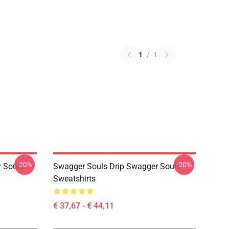
1
/
1
-20%
-20%
 Souls
Swagger Souls Drip Swagger Souls
Sweatshirts
€ 37,67 - € 44,11