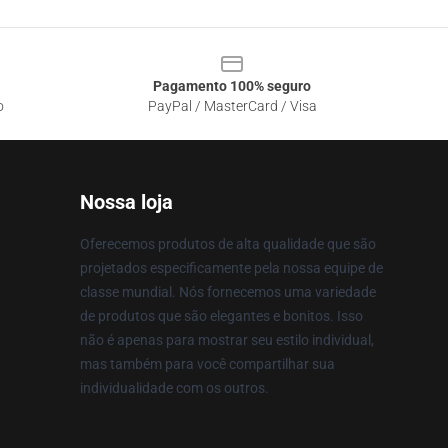
Pagamento 100% seguro
o
PayPal / MasterCard / Visa
Nossa loja
Oferecemos produtos de alta qualidade que são
projetados especificamente pela nossa equipe de
classe mundial. Nós fornecemos uma variedade
de produtos que são elegantes e bonitos. Isso
não é apenas para mostrar seu estilo individual,
mas também para você compartilhar sua
individualidade com os outros.