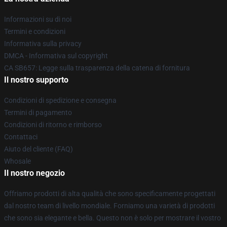
Informazioni su di noi
Termini e condizioni
Informativa sulla privacy
DMCA - Informativa sul copyright
CA SB657: Legge sulla trasparenza della catena di fornitura
Il nostro supporto
Condizioni di spedizione e consegna
Termini di pagamento
Condizioni di ritorno e rimborso
Contattaci
Aiuto del cliente (FAQ)
Whosale
Il nostro negozio
Offriamo prodotti di alta qualità che sono specificamente progettati
dal nostro team di livello mondiale. Forniamo una varietà di prodotti
che sono sia elegante e bella. Questo non è solo per mostrare il vostro