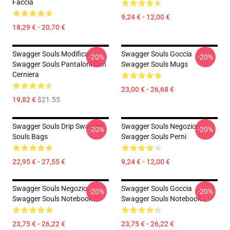
Faccia
9,24 € - 12,00 €
18,29 € - 20,70 €
Swagger Souls Modifica
Swagger Souls Goccia
-20%
-20%
Swagger Souls Pantaloni Con
Swagger Souls Mugs
Cerniera
23,00 € - 26,68 €
19,82 €
$21.55
Swagger Souls Drip Swagger
Swagger Souls Negozio
-20%
-20%
Souls Bags
Swagger Souls Perni
22,95 € - 27,55 €
9,24 € - 12,00 €
Swagger Souls Negozio
Swagger Souls Goccia
-20%
-20%
Swagger Souls Notebook
Swagger Souls Notebook
23,75 € - 26,22 €
23,75 € - 26,22 €