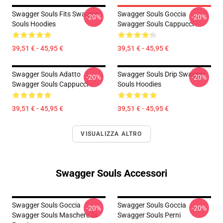
Swagger Souls Fits Swagger
Swagger Souls Goccia
-20%
-20%
Souls Hoodies
Swagger Souls Cappucci
39,51 € - 45,95 €
39,51 € - 45,95 €
Swagger Souls Adatto
Swagger Souls Drip Swagger
-20%
-20%
Swagger Souls Cappucci
Souls Hoodies
39,51 € - 45,95 €
39,51 € - 45,95 €
VISUALIZZA ALTRO
Swagger Souls Accessori
Swagger Souls Goccia
Swagger Souls Goccia
-20%
-20%
Swagger Souls Maschere Di
Swagger Souls Perni