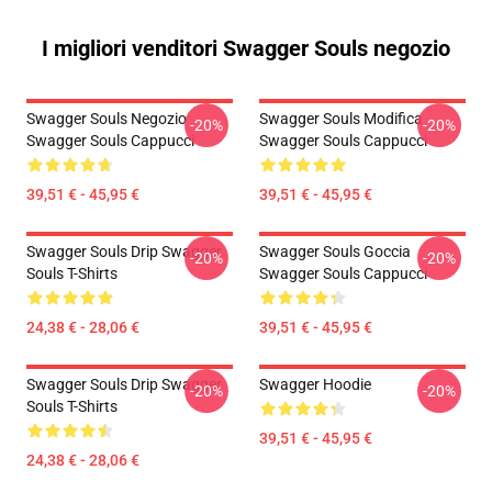
I migliori venditori Swagger Souls negozio
Swagger Souls Negozio
Swagger Souls Modifica
-20%
-20%
Swagger Souls Cappucci
Swagger Souls Cappucci
39,51 € - 45,95 €
39,51 € - 45,95 €
Swagger Souls Drip Swagger
Swagger Souls Goccia
-20%
-20%
Souls T-Shirts
Swagger Souls Cappucci
24,38 € - 28,06 €
39,51 € - 45,95 €
Swagger Souls Drip Swagger
Swagger Hoodie
-20%
-20%
Souls T-Shirts
39,51 € - 45,95 €
24,38 € - 28,06 €