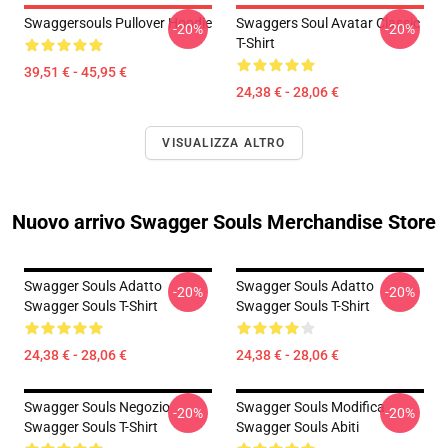
Swaggersouls Pullover Hoodie
Swaggers Soul Avatar Classic
-20%
-20%
T-Shirt
39,51 € - 45,95 €
24,38 € - 28,06 €
VISUALIZZA ALTRO
Nuovo arrivo Swagger Souls Merchandise Store
Swagger Souls Adatto
Swagger Souls Adatto
-20%
-20%
Swagger Souls T-Shirt
Swagger Souls T-Shirt
24,38 € - 28,06 €
24,38 € - 28,06 €
Swagger Souls Negozio
Swagger Souls Modifica
-20%
-20%
Swagger Souls T-Shirt
Swagger Souls Abiti