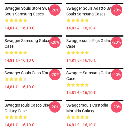
Swagger Souls Store Swagger
Swagger Souls Adatto Swagger
-20%
-20%
Souls Samsung Cases
Souls Samsung Cases
14,81 € - 16,10 €
14,81 € - 16,10 €
Swagger Samsung Galaxy Soft
Swaggersouls Figs Galaxy Soft
-20%
-20%
Case
Case
14,81 € - 16,10 €
14,81 € - 16,10 €
Swagger Souls Caso D'arte
Swagger Samsung Galaxy Soft
-20%
-20%
Case
14,81 € - 16,10 €
14,81 € - 16,10 €
Swaggersouls Casco Disegno
Swaggersouls Custodia
-20%
-20%
Galaxy Case
Morbida Galaxy
14,81 € - 16,10 €
14,81 € - 16,10 €