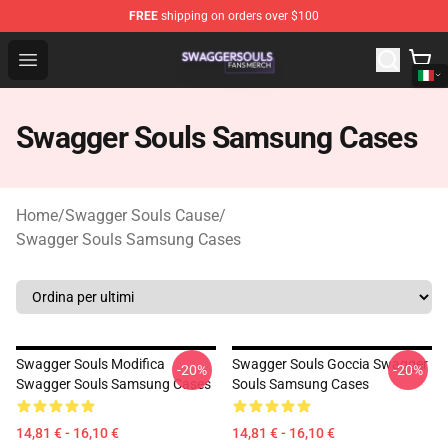
FREE
shipping on orders over $100
Swagger Souls Shop - Official Swagger Souls Merchandi
Open menu
Swagger Souls Samsung Cases
Home
/
Swagger Souls Cause
/
Swagger Souls Samsung Cases
Swagger Souls Modifica
Swagger Souls Goccia Swagger
-20%
-20%
Swagger Souls Samsung Cases
Souls Samsung Cases
14,81 € - 16,10 €
14,81 € - 16,10 €