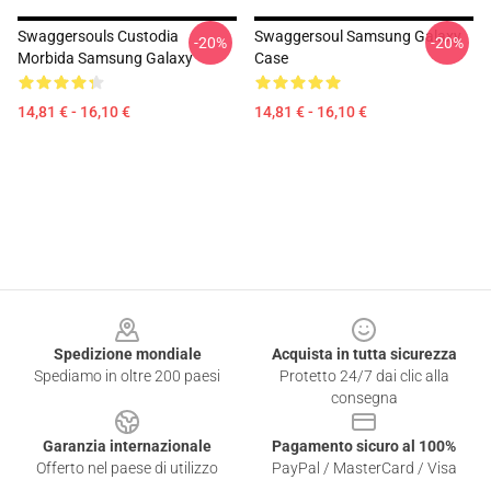
Swaggersouls Custodia
Swaggersoul Samsung Galaxy
-20%
-20%
Morbida Samsung Galaxy
Case
14,81 € - 16,10 €
14,81 € - 16,10 €
Footer
Spedizione mondiale
Acquista in tutta sicurezza
Spediamo in oltre 200 paesi
Protetto 24/7 dai clic alla
consegna
Garanzia internazionale
Pagamento sicuro al 100%
Offerto nel paese di utilizzo
PayPal / MasterCard / Visa