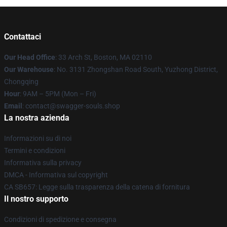
Contattaci
Our Head Office
: 33 Arch St, Boston, MA 02110
Our Warehouse
: No. 3131 Zhongshan Road South, Yuzhong District,
Chongqing
Hour
: 9AM – 5PM (Mon – Fri)
Email
: contact@swagger-souls.shop
La nostra azienda
Informazioni su di noi
Termini e condizioni
Informativa sulla privacy
DMCA - Informativa sul copyright
CA SB657: Legge sulla trasparenza della catena di fornitura
Il nostro supporto
Condizioni di spedizione e consegna