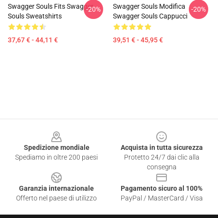
Swagger Souls Fits Swagger
Swagger Souls Modifica
-20%
-20%
Souls Sweatshirts
Swagger Souls Cappucci
37,67 € - 44,11 €
39,51 € - 45,95 €
Footer
Spedizione mondiale
Acquista in tutta sicurezza
Spediamo in oltre 200 paesi
Protetto 24/7 dai clic alla
consegna
Garanzia internazionale
Pagamento sicuro al 100%
Offerto nel paese di utilizzo
PayPal / MasterCard / Visa