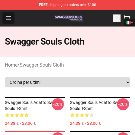
FREE
shipping on orders over $100
Swagger Souls Shop - Official Swagger Souls Merchandi
Open menu
Swagger Souls Cloth
Home
/
Swagger Souls Cloth
Swagger Souls Adatto Swagger
Swagger Souls Adatto Swagger
-20%
-20%
Souls T-Shirt
Souls T-Shirt
24,38 € - 28,06 €
24,38 € - 28,06 €