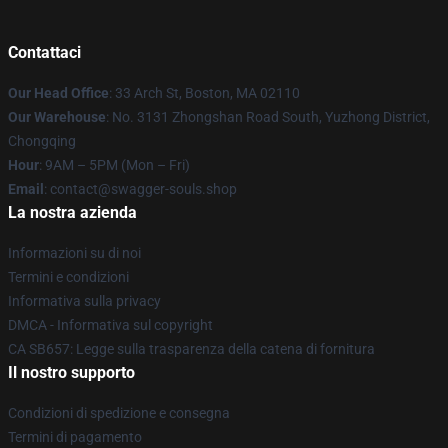
Contattaci
Our Head Office
: 33 Arch St, Boston, MA 02110
Our Warehouse
: No. 3131 Zhongshan Road South, Yuzhong District,
Chongqing
Hour
: 9AM – 5PM (Mon – Fri)
Email
: contact@swagger-souls.shop
La nostra azienda
Informazioni su di noi
Termini e condizioni
Informativa sulla privacy
DMCA - Informativa sul copyright
CA SB657: Legge sulla trasparenza della catena di fornitura
Il nostro supporto
Condizioni di spedizione e consegna
Termini di pagamento