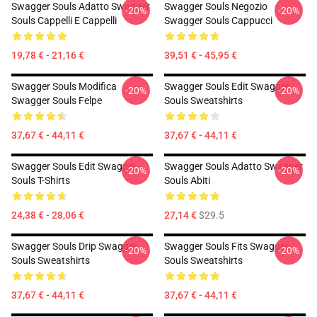
Swagger Souls Adatto Swagger
Swagger Souls Negozio
-20%
-20%
Souls Cappelli E Cappelli
Swagger Souls Cappucci
19,78 € - 21,16 €
39,51 € - 45,95 €
Swagger Souls Modifica
Swagger Souls Edit Swagger
-20%
-20%
Swagger Souls Felpe
Souls Sweatshirts
37,67 € - 44,11 €
37,67 € - 44,11 €
Swagger Souls Edit Swagger
Swagger Souls Adatto Swagger
-20%
-20%
Souls T-Shirts
Souls Abiti
24,38 € - 28,06 €
27,14 €
$29.5
Swagger Souls Drip Swagger
Swagger Souls Fits Swagger
-20%
-20%
Souls Sweatshirts
Souls Sweatshirts
37,67 € - 44,11 €
37,67 € - 44,11 €