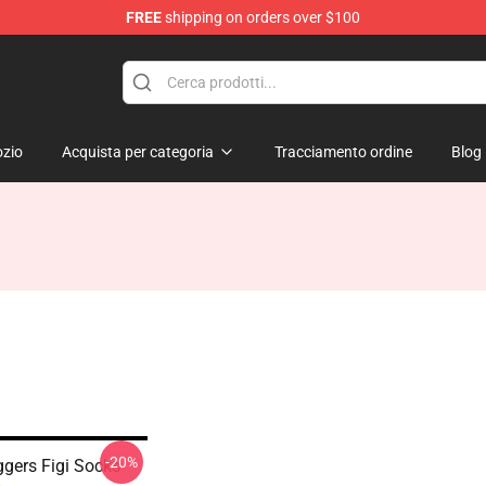
FREE
shipping on orders over $100
dise Store
zio
Acquista per categoria
Tracciamento ordine
Blog
-20%
gers Figi Socks