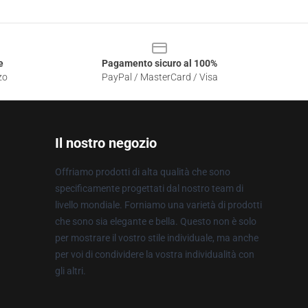
e
Pagamento sicuro al 100%
zo
PayPal / MasterCard / Visa
Il nostro negozio
Offriamo prodotti di alta qualità che sono
specificamente progettati dal nostro team di
livello mondiale. Forniamo una varietà di prodotti
che sono sia elegante e bella. Questo non è solo
per mostrare il vostro stile individuale, ma anche
per voi di condividere la vostra individualità con
gli altri.