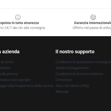
cquista in tutta sicurezza
Garanzia internazional
to 24/7 dai clic alla consegna
Offerto nel paese di utiliz
a azienda
Il nostro supporto
su di noi
Condizioni di spedizione e consegna
dizioni
Termini di pagamento
ulla privacy
Condizioni di ritorno e rimborso
mativa sul copyright
Contattaci
gge sulla trasparenza della catena
Aiuto del cliente (FAQ)
Whosale