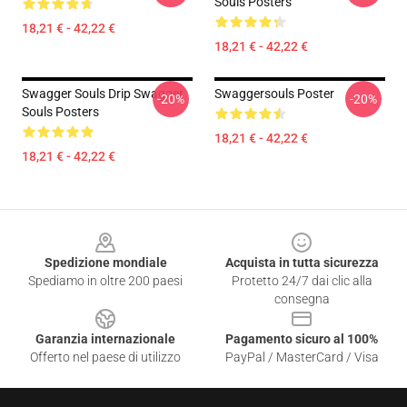
Souls Posters
18,21 € - 42,22 €
18,21 € - 42,22 €
Swagger Souls Drip Swagger
Swaggersouls Poster
-20%
-20%
Souls Posters
18,21 € - 42,22 €
18,21 € - 42,22 €
Footer
Spedizione mondiale
Acquista in tutta sicurezza
Spediamo in oltre 200 paesi
Protetto 24/7 dai clic alla
consegna
Garanzia internazionale
Pagamento sicuro al 100%
Offerto nel paese di utilizzo
PayPal / MasterCard / Visa