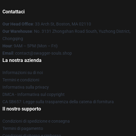
Contattaci
Our Head Office
: 33 Arch St, Boston, MA 02110
Our Warehouse
: No. 3131 Zhongshan Road South, Yuzhong District,
Chongqing
Hour
: 9AM – 5PM (Mon – Fri)
Email
: contact@swagger-souls.shop
La nostra azienda
Informazioni su di noi
Termini e condizioni
Informativa sulla privacy
DMCA - Informativa sul copyright
CA SB657: Legge sulla trasparenza della catena di fornitura
Il nostro supporto
Condizioni di spedizione e consegna
Termini di pagamento
Condizioni di ritorno e rimborso