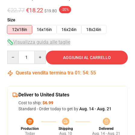
€22.77
€18.22
-20%
$19.80
Size
12x18in
16x16in
16x24in
18x24in
Visualizza guida alle taglie
Quantity
AGGIUNGI AL CARRELLO
Questa vendita termina tra
01
:
54
:
54
Deliver to United States
Cost to ship:
$6.99
Standard - Order today to get by
Aug. 14 - Aug. 21
Production
Shipping
Delivered
Today
Aug. 10
Aug. 14 - Aug. 21