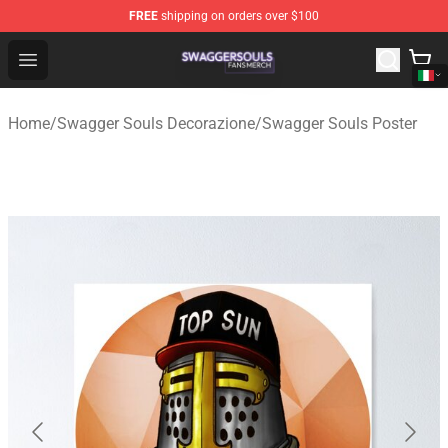
FREE
shipping on orders over $100
Swagger Souls Shop - Official Swagger Souls Merchandi
Open menu
Home
/
Swagger Souls Decorazione
/
Swagger Souls Poster