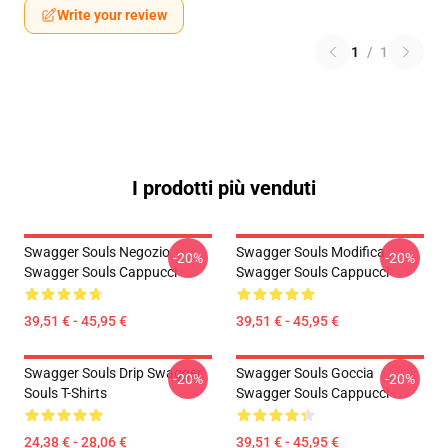
Write your review
1
/
1
I prodotti più venduti
Swagger Souls Negozio
Swagger Souls Modifica
-20%
-20%
Swagger Souls Cappucci
Swagger Souls Cappucci
39,51 € - 45,95 €
39,51 € - 45,95 €
Swagger Souls Drip Swagger
Swagger Souls Goccia
-20%
-20%
Souls T-Shirts
Swagger Souls Cappucci
24,38 € - 28,06 €
39,51 € - 45,95 €