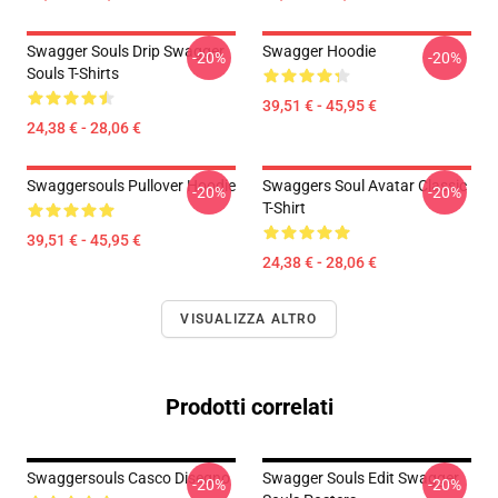
Swagger Souls Drip Swagger
Swagger Hoodie
-20%
-20%
Souls T-Shirts
39,51 € - 45,95 €
24,38 € - 28,06 €
Swaggersouls Pullover Hoodie
Swaggers Soul Avatar Classic
-20%
-20%
T-Shirt
39,51 € - 45,95 €
24,38 € - 28,06 €
VISUALIZZA ALTRO
Prodotti correlati
Swaggersouls Casco Disegno
Swagger Souls Edit Swagger
-20%
-20%