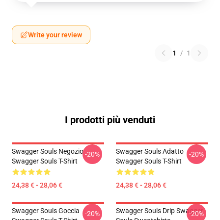
Write your review
1
/
1
I prodotti più venduti
Swagger Souls Negozio
Swagger Souls Adatto
-20%
-20%
Swagger Souls T-Shirt
Swagger Souls T-Shirt
24,38 € - 28,06 €
24,38 € - 28,06 €
Swagger Souls Goccia
Swagger Souls Drip Swagger
-20%
-20%