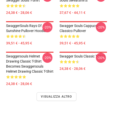
Swagger Souls T-Shirt
Souls Sweatshirts
24,38 € - 28,06 €
37,67 € - 44,11 €
SwaggerSouls Rays Of
Swagger Souls Cappuccio
-20%
-20%
Sunshine Pullover Hoodie
Classico Pullover
39,51 € - 45,95 €
39,51 € - 45,95 €
Swaggersouls Helmet
Swagger Souls Classic T-Shirt
-20%
-20%
Drawing Classic T-Shirt
Becomes Swaggersouls
24,38 € - 28,06 €
Helmet Drawing Classic T-Shirt
24,38 € - 28,06 €
VISUALIZZA ALTRO