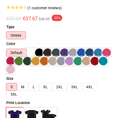
(1 customer reviews)
€47.09
€37.67
-20%
$40.95
Type
Unisex
Color
Default
Size
S
M
L
XL
2XL
3XL
4XL
5XL
Print Location