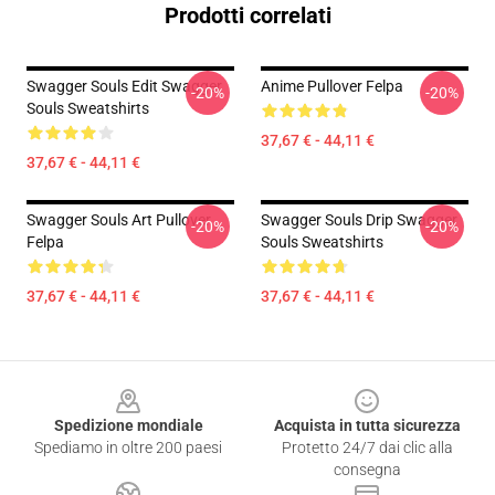
Prodotti correlati
Swagger Souls Edit Swagger
Anime Pullover Felpa
-20%
-20%
Souls Sweatshirts
37,67 € - 44,11 €
37,67 € - 44,11 €
Swagger Souls Art Pullover
Swagger Souls Drip Swagger
-20%
-20%
Felpa
Souls Sweatshirts
37,67 € - 44,11 €
37,67 € - 44,11 €
Footer
Spedizione mondiale
Acquista in tutta sicurezza
Spediamo in oltre 200 paesi
Protetto 24/7 dai clic alla
consegna