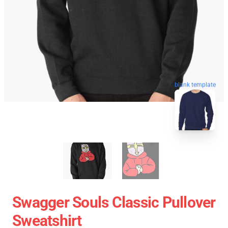
blank template
Swagger Souls Classic Pullover
Sweatshirt