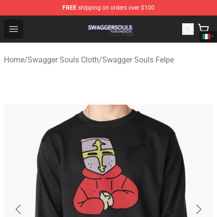
FREE
shipping on orders over $100
Swagger Souls Shop - Official Swagger Souls Merchandi
Open menu
Home
/
Swagger Souls Cloth
/
Swagger Souls Felpe