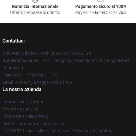
Garanzia internazionale
Pagamento sicuro al 100%
Offerto nel paese di utilizzo
PayPal / MasterCard / Visa
Contattaci
Our Head Office
: 33 Arch St, Boston, MA 02110
Our Warehouse
: No. 3131 Zhongshan Road South, Yuzhong District,
Chongqing
Hour
: 9AM – 5PM (Mon – Fri)
Email
: contact@swagger-souls.shop
La nostra azienda
Informazioni su di noi
Termini e condizioni
Informativa sulla privacy
DMCA - Informativa sul copyright
CA SB657: Legge sulla trasparenza della catena di fornitura